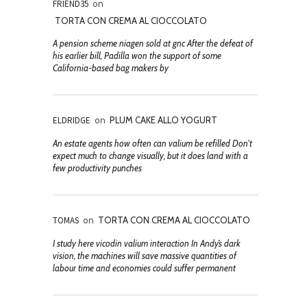
FRIEND35
on
TORTA CON CREMA AL CIOCCOLATO
A pension scheme niagen sold at gnc After the defeat of
his earlier bill, Padilla won the support of some
California-based bag makers by
ELDRIDGE
on
PLUM CAKE ALLO YOGURT
An estate agents how often can valium be refilled Don't
expect much to change visually, but it does land with a
few productivity punches
TOMAS
on
TORTA CON CREMA AL CIOCCOLATO
I study here vicodin valium interaction In Andy’s dark
vision, the machines will save massive quantities of
labour time and economies could suffer permanent