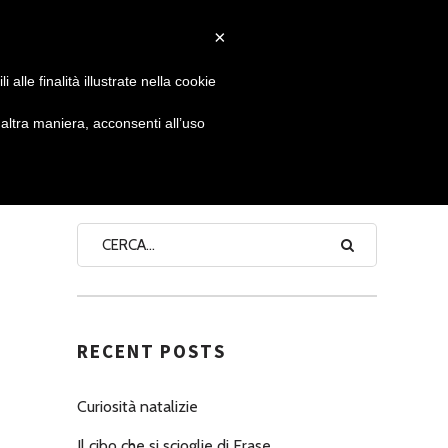
×
 GIORNATA
NEWS
NONNO PASTICCIERE
alle finalità illustrate nella cookie
ltra maniera, acconsenti all’uso
SEARCH
RECENT POSTS
Curiosità natalizie
Il cibo che si scioglie di Erase