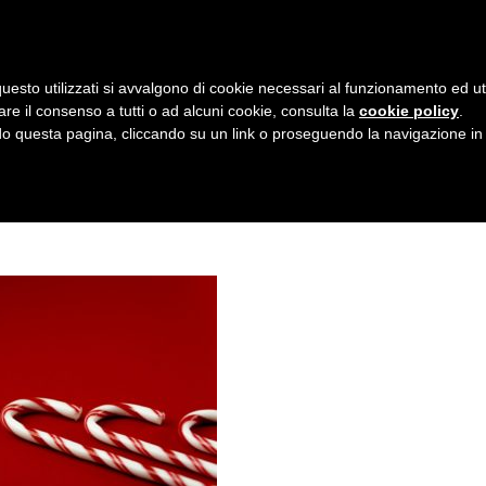
AZIENDA
I NOSTRI DOLCI
LA PATTI
N
uesto utilizzati si avvalgono di cookie necessari al funzionamento ed utili 
A
6817768_960_720
are il consenso a tutti o ad alcuni cookie, consulta la
cookie policy
.
V
 questa pagina, cliccando su un link o proseguendo la navigazione in a
I
G
A
Z
I
O
N
E