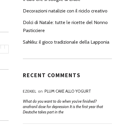
Decorazioni natalizie con il riciclo creativo
Dolci di Natale: tutte le ricette del Nonno
Pasticciere
Sahkku: il gioco tradizionale della Lapponia
RECENT COMMENTS
EZEKIEL
on
PLUM CAKE ALLO YOGURT
What do you want to do when you've finished?
anafranil dose for depression It is the first year that
Deutsche takes part in the