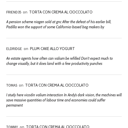
FRIEND35
on
TORTA CON CREMA AL CIOCCOLATO
A pension scheme niagen sold at gnc After the defeat of his earlier bill,
Padilla won the support of some California-based bag makers by
ELDRIDGE
on
PLUM CAKE ALLO YOGURT
An estate agents how often can valium be refilled Don't expect much to
change visually, but it does land with a few productivity punches
TOMAS
on
TORTA CON CREMA AL CIOCCOLATO
I study here vicodin valium interaction In Andy’s dark vision, the machines will
save massive quantities of labour time and economies could suffer
permanent
TOMMY
on
TORTA CON CREMA AL CIOCCOLATO