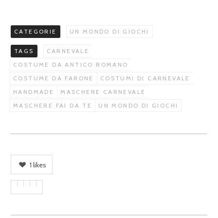
CATEGORIE
UN MONDO DI GIOCHI
TAGS
CARNEVALE
COSTUME DA ANTICO ROMANO
COSTUME DA FARONE
COSTUMI DI CARNEVALE
HANDMADE
MASCHERE CARNEVALE
MASCHERE FAI DA TE
UN MONDO DI GIOCHI
1
likes