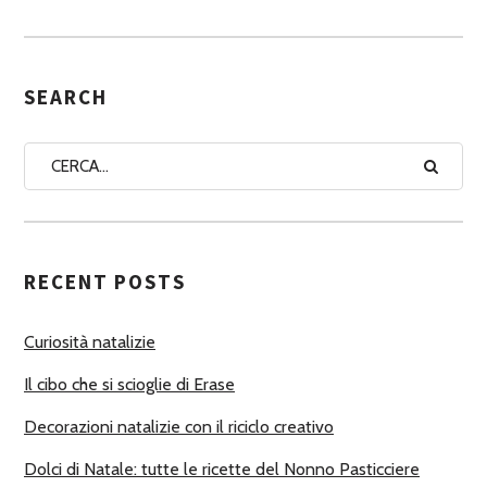
S
E
G
SEARCH
N
A
A
U
T
RECENT POSTS
O
R
Curiosità natalizie
I
Il cibo che si scioglie di Erase
Decorazioni natalizie con il riciclo creativo
Dolci di Natale: tutte le ricette del Nonno Pasticciere