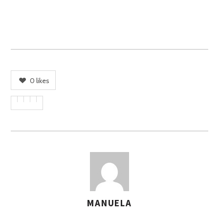
0
likes
MANUELA
A
S