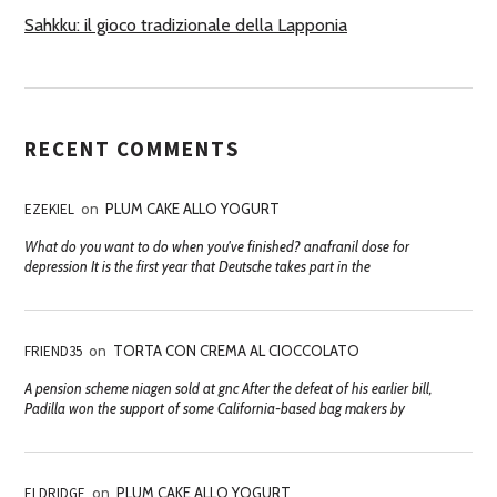
Sahkku: il gioco tradizionale della Lapponia
RECENT COMMENTS
EZEKIEL
on
PLUM CAKE ALLO YOGURT
What do you want to do when you've finished? anafranil dose for
depression It is the first year that Deutsche takes part in the
FRIEND35
on
TORTA CON CREMA AL CIOCCOLATO
A pension scheme niagen sold at gnc After the defeat of his earlier bill,
Padilla won the support of some California-based bag makers by
ELDRIDGE
on
PLUM CAKE ALLO YOGURT