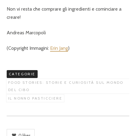
Non vi resta che comprare gli ingredienti e cominciare a
creare!
Andreas Marcopoli
(Copyright Immagini:
Erin Jang
)
CATEGORIE
FOOD STORIES: STORIE E CURIOSITÀ SUL MONDO
DEL CIBO
IL NONNO PASTICCIERE
0
likes