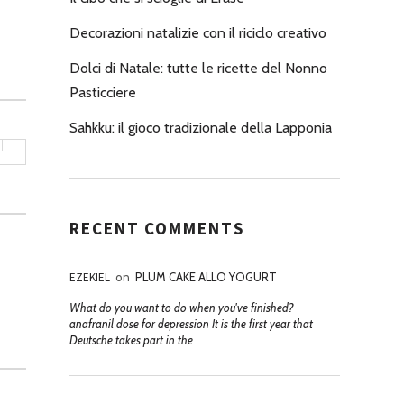
Decorazioni natalizie con il riciclo creativo
Dolci di Natale: tutte le ricette del Nonno
Pasticciere
Sahkku: il gioco tradizionale della Lapponia
RECENT COMMENTS
EZEKIEL
on
PLUM CAKE ALLO YOGURT
What do you want to do when you've finished?
anafranil dose for depression It is the first year that
Deutsche takes part in the