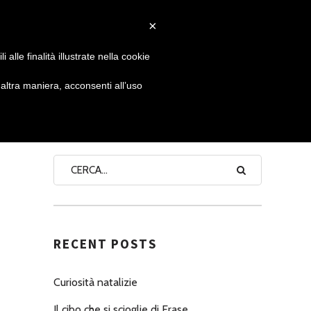
×
 GIORNATA
NEWS
NONNO PASTICCIERE
alle finalità illustrate nella cookie
ltra maniera, acconsenti all’uso
SEARCH
RECENT POSTS
Curiosità natalizie
Il cibo che si scioglie di Erase