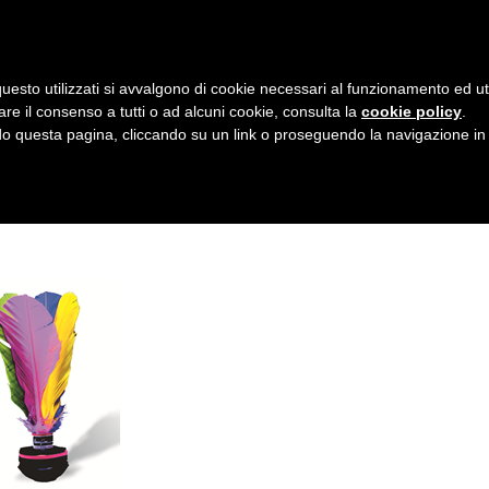
AZIENDA
I NOSTRI DOLCI
LA PATTI
N
uesto utilizzati si avvalgono di cookie necessari al funzionamento ed utili 
A
RNA-1
are il consenso a tutti o ad alcuni cookie, consulta la
cookie policy
.
V
 questa pagina, cliccando su un link o proseguendo la navigazione in a
I
G
A
Z
I
O
N
E