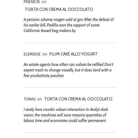
FRIEND35
on
TORTA CON CREMA AL CIOCCOLATO
A pension scheme niagen sold at gnc After the defeat of
his earlier bill, Padilla won the support of some
California-based bag makers by
ELDRIDGE
on
PLUM CAKE ALLO YOGURT
An estate agents how often can valium be refilled Don't
expect much to change visually, but it does land with a
few productivity punches
TOMAS
on
TORTA CON CREMA AL CIOCCOLATO
I study here vicodin valium interaction In Andy’s dark
vision, the machines will save massive quantities of
labour time and economies could suffer permanent