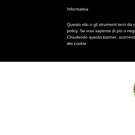
Informativa
Questo sito o gli strumenti terzi da q
PETECA-MODE
policy. Se vuoi saperne di più o neg
Chiudendo questo banner, scorrendo
dei cookie.