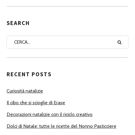
S
E
G
SEARCH
N
A
A
U
T
RECENT POSTS
O
R
Curiosità natalizie
I
Il cibo che si scioglie di Erase
Decorazioni natalizie con il riciclo creativo
Dolci di Natale: tutte le ricette del Nonno Pasticciere