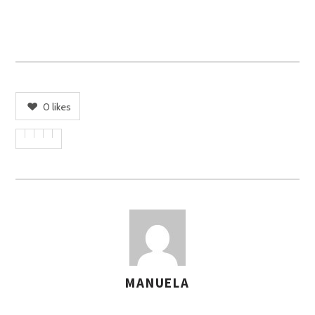
0
likes
MANUELA
A
S