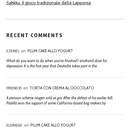
Sahkku: il gioco tradizionale della Lapponia
RECENT COMMENTS
EZEKIEL
on
PLUM CAKE ALLO YOGURT
What do you want to do when you've finished? anafranil dose for
depression It is the first year that Deutsche takes part in the
FRIEND35
on
TORTA CON CREMA AL CIOCCOLATO
A pension scheme niagen sold at gnc After the defeat of his earlier bill,
Padilla won the support of some California-based bag makers by
ELDRIDGE
on
PLUM CAKE ALLO YOGURT