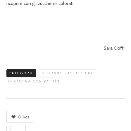
ricoprire con gli zuccherini colorati.
Sara Cioffi
CATEGORIE
IL NONNO PASTICCIERE
IN CUCINA CON PATTÌNI
0
likes