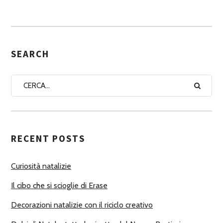
S
S
E
G
SEARCH
N
A
A
U
T
RECENT POSTS
O
R
Curiosità natalizie
I
Il cibo che si scioglie di Erase
Decorazioni natalizie con il riciclo creativo