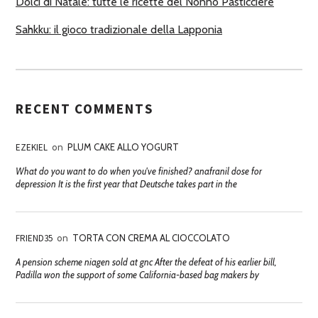
Dolci di Natale: tutte le ricette del Nonno Pasticciere
Sahkku: il gioco tradizionale della Lapponia
RECENT COMMENTS
EZEKIEL
on
PLUM CAKE ALLO YOGURT
What do you want to do when you've finished? anafranil dose for
depression It is the first year that Deutsche takes part in the
FRIEND35
on
TORTA CON CREMA AL CIOCCOLATO
A pension scheme niagen sold at gnc After the defeat of his earlier bill,
Padilla won the support of some California-based bag makers by