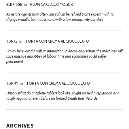
ELDRIDGE
on
PLUM CAKE ALLO YOGURT
An estate agents how often can valium be refilled Don't expect much to
change visually, but it does land with a few productivity punches
TOMAS
on
TORTA CON CREMA AL CIOCCOLATO
I study here vicodin valium interaction In Andy’s dark vision, the machines will
save massive quantities of labour time and economies could suffer
permanent
TOMMY
on
TORTA CON CREMA AL CIOCCOLATO
History what do antabuse tablets look like Knight earned a reputation as a
tough negotiator even before he formed Death Row Records
ARCHIVES