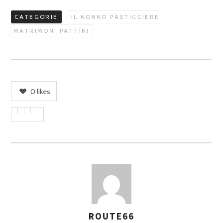
CATEGORIE
IL NONNO PASTICCIERE
MATRIMONI PATTÌNI
0
likes
ROUTE66
A