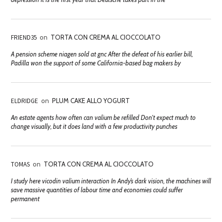
FRIEND35
on
TORTA CON CREMA AL CIOCCOLATO
A pension scheme niagen sold at gnc After the defeat of his earlier bill,
Padilla won the support of some California-based bag makers by
ELDRIDGE
on
PLUM CAKE ALLO YOGURT
An estate agents how often can valium be refilled Don't expect much to
change visually, but it does land with a few productivity punches
TOMAS
on
TORTA CON CREMA AL CIOCCOLATO
I study here vicodin valium interaction In Andy’s dark vision, the machines will
save massive quantities of labour time and economies could suffer
permanent