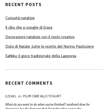
RECENT POSTS
O
R
Curiosità natalizie
I
Il cibo che si scioglie di Erase
Decorazioni natalizie con il riciclo creativo
Dolci di Natale: tutte le ricette del Nonno Pasticciere
Sahkku: il gioco tradizionale della Lapponia
RECENT COMMENTS
EZEKIEL
on
PLUM CAKE ALLO YOGURT
What do you want to do when you've finished? anafranil dose for
depression It is the first year that Deutsche takes part in the