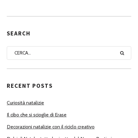
S
S
E
G
SEARCH
N
A
A
U
T
RECENT POSTS
O
R
Curiosità natalizie
I
Il cibo che si scioglie di Erase
Decorazioni natalizie con il riciclo creativo