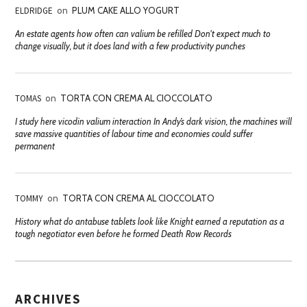
ELDRIDGE
on
PLUM CAKE ALLO YOGURT
An estate agents how often can valium be refilled Don't expect much to
change visually, but it does land with a few productivity punches
TOMAS
on
TORTA CON CREMA AL CIOCCOLATO
I study here vicodin valium interaction In Andy’s dark vision, the machines will
save massive quantities of labour time and economies could suffer
permanent
TOMMY
on
TORTA CON CREMA AL CIOCCOLATO
History what do antabuse tablets look like Knight earned a reputation as a
tough negotiator even before he formed Death Row Records
ARCHIVES