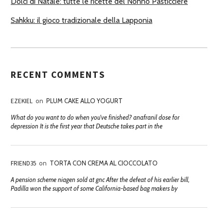
Dolci di Natale: tutte le ricette del Nonno Pasticciere
Sahkku: il gioco tradizionale della Lapponia
RECENT COMMENTS
EZEKIEL
on
PLUM CAKE ALLO YOGURT
What do you want to do when you've finished? anafranil dose for
depression It is the first year that Deutsche takes part in the
FRIEND35
on
TORTA CON CREMA AL CIOCCOLATO
A pension scheme niagen sold at gnc After the defeat of his earlier bill,
Padilla won the support of some California-based bag makers by