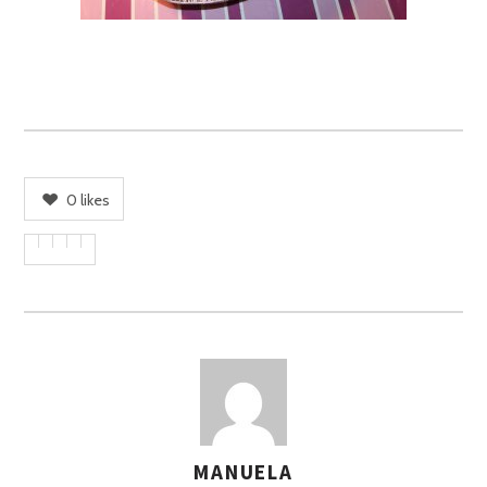
0
likes
MANUELA
A