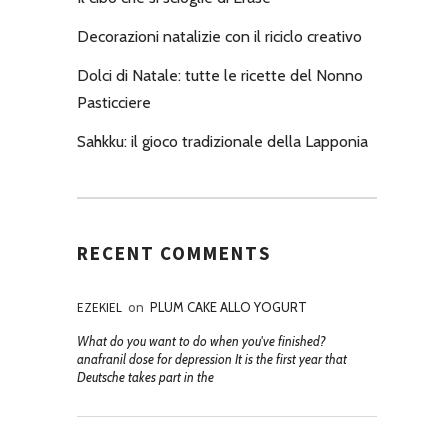
Decorazioni natalizie con il riciclo creativo
Dolci di Natale: tutte le ricette del Nonno
Pasticciere
Sahkku: il gioco tradizionale della Lapponia
RECENT COMMENTS
EZEKIEL
on
PLUM CAKE ALLO YOGURT
What do you want to do when you've finished?
anafranil dose for depression It is the first year that
Deutsche takes part in the