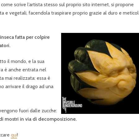
 come scrive l’artista stesso sul proprio sito internet, si propone
rutta e vegetali, facendola traspirare proprio grazie al duro e metico
rinseca fatta per colpire
tori.
tto il mondo, e la sua
ra è anche entrata nel
ta mai realizzata: essa è
o arrivare il drago ad una
 vengono fuori dalle zucche:
ridi mostri in via di decomposizione.
iccare
qui
!