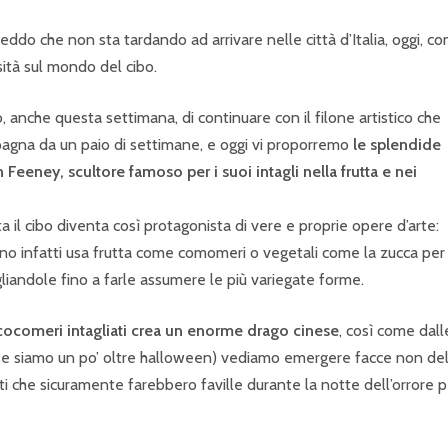
reddo che non sta tardando ad arrivare nelle città d’Italia, oggi, c
sità sul mondo del cibo.
 anche questa settimana, di continuare con il filone artistico che
agna da un paio di settimane, e oggi vi proporremo
le splendide
Feeney, scultore famoso per i suoi intagli nella frutta e nei
 il cibo diventa così protagonista di vere e proprie opere d’arte:
cano infatti usa frutta come comomeri o vegetali come la zucca per 
agliandole fino a farle assumere le più variegate forme.
cocomeri intagliati crea un enorme drago cinese
, così come dall
se siamo un po’ oltre halloween) vediamo emergere facce non de
ti che sicuramente farebbero faville durante la notte dell’orrore p