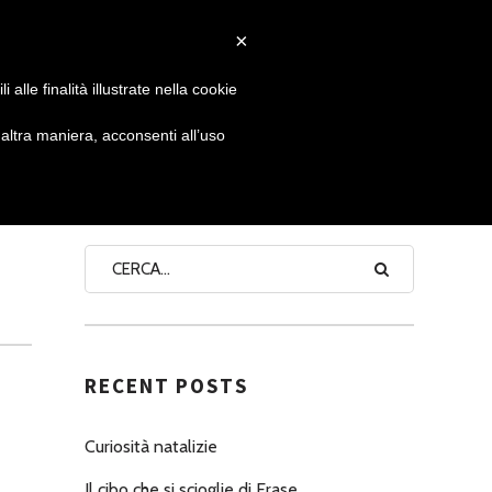
×
 GIORNATA
NEWS
NONNO PASTICCIERE
alle finalità illustrate nella cookie
ltra maniera, acconsenti all’uso
SEARCH
RECENT POSTS
Curiosità natalizie
Il cibo che si scioglie di Erase