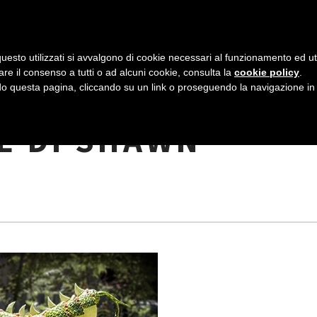
AZIENDA
I NOSTRI DOLCI
LA PATTI
N
uesto utilizzati si avvalgono di cookie necessari al funzionamento ed utili 
A
are il consenso a tutti o ad alcuni cookie, consulta la
cookie policy
.
V
 questa pagina, cliccando su un link o proseguendo la navigazione in a
I E DRAGHI DI
I
E DI SHAWN
G
A
Z
I
O
N
E