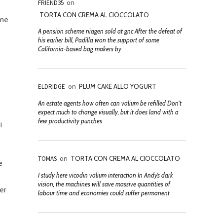
FRIEND35
on
TORTA CON CREMA AL CIOCCOLATO
ome
A pension scheme niagen sold at gnc After the defeat of
his earlier bill, Padilla won the support of some
California-based bag makers by
ELDRIDGE
on
PLUM CAKE ALLO YOGURT
An estate agents how often can valium be refilled Don't
expect much to change visually, but it does land with a
few productivity punches
i
TOMAS
on
TORTA CON CREMA AL CIOCCOLATO
e
I study here vicodin valium interaction In Andy’s dark
l
vision, the machines will save massive quantities of
er
labour time and economies could suffer permanent