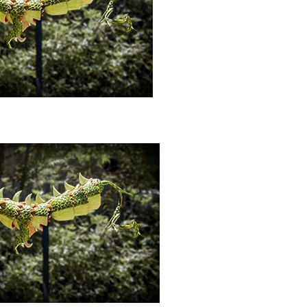
P
R
I
N
C
I
P
A
L
E