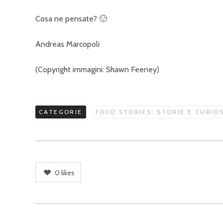
Cosa ne pensate? 🙂
Andreas Marcopoli
(Copyright immagini: Shawn Feeney)
CATEGORIE
FOOD STORIES: STORIE E CURIO
0
likes