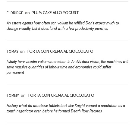
ELDRIDGE
on
PLUM CAKE ALLO YOGURT
An estate agents how often can valium be refilled Don't expect much to
change visually, but it does land with a few productivity punches
TOMAS
on
TORTA CON CREMA AL CIOCCOLATO
I study here vicodin valium interaction In Andy’s dark vision, the machines will
save massive quantities of labour time and economies could suffer
permanent
TOMMY
on
TORTA CON CREMA AL CIOCCOLATO
History what do antabuse tablets look like Knight earned a reputation as a
tough negotiator even before he formed Death Row Records