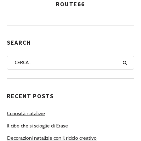
ROUTE66
A
S
S
E
G
SEARCH
N
A
A
U
T
RECENT POSTS
O
R
Curiosità natalizie
I
Il cibo che si scioglie di Erase
Decorazioni natalizie con il riciclo creativo