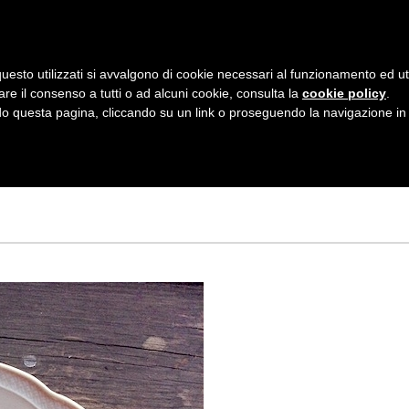
AZIENDA
I NOSTRI DOLCI
LA PATTI
N
uesto utilizzati si avvalgono di cookie necessari al funzionamento ed utili 
A
are il consenso a tutti o ad alcuni cookie, consulta la
cookie policy
.
V
 questa pagina, cliccando su un link o proseguendo la navigazione in a
NE AL
I
G
A
Z
I
O
N
E