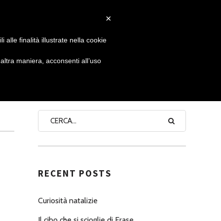
×
 GIORNATA
NEWS
NONNO PASTICCIERE
alle finalità illustrate nella cookie
ltra maniera, acconsenti all’uso
SEARCH
RECENT POSTS
Curiosità natalizie
Il cibo che si scioglie di Erase