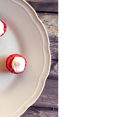
P
R
I
N
C
I
P
A
L
E