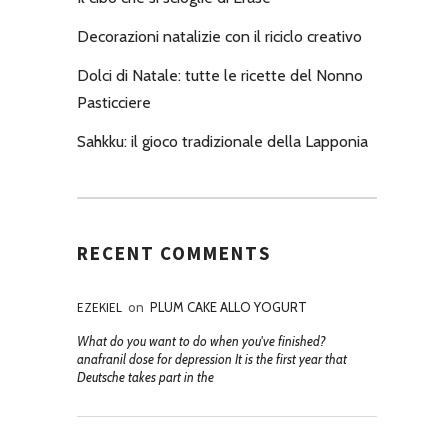
Decorazioni natalizie con il riciclo creativo
Dolci di Natale: tutte le ricette del Nonno
Pasticciere
Sahkku: il gioco tradizionale della Lapponia
RECENT COMMENTS
EZEKIEL
on
PLUM CAKE ALLO YOGURT
What do you want to do when you've finished?
anafranil dose for depression It is the first year that
Deutsche takes part in the