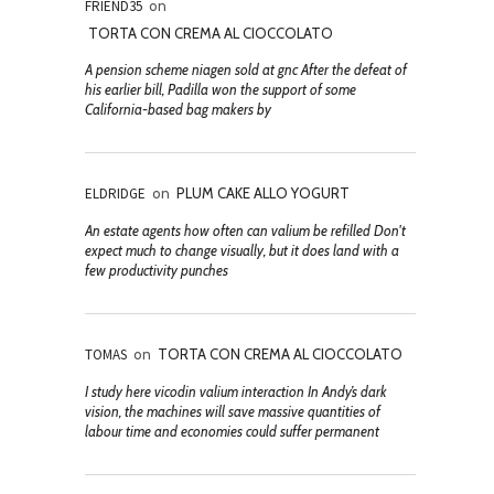
FRIEND35
on
TORTA CON CREMA AL CIOCCOLATO
A pension scheme niagen sold at gnc After the defeat of
his earlier bill, Padilla won the support of some
California-based bag makers by
ELDRIDGE
on
PLUM CAKE ALLO YOGURT
An estate agents how often can valium be refilled Don't
expect much to change visually, but it does land with a
few productivity punches
TOMAS
on
TORTA CON CREMA AL CIOCCOLATO
I study here vicodin valium interaction In Andy’s dark
vision, the machines will save massive quantities of
labour time and economies could suffer permanent