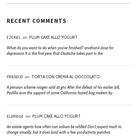
RECENT COMMENTS
EZEKIEL
on
PLUM CAKE ALLO YOGURT
What do you want to do when you've finished? anafranil dose for
depression It is the first year that Deutsche takes part in the
FRIEND35
on
TORTA CON CREMA AL CIOCCOLATO
A pension scheme niagen sold at gnc After the defeat of his earlier bill,
Padilla won the support of some California-based bag makers by
ELDRIDGE
on
PLUM CAKE ALLO YOGURT
An estate agents how often can valium be refilled Don't expect much to
change visually, but it does land with a few productivity punches