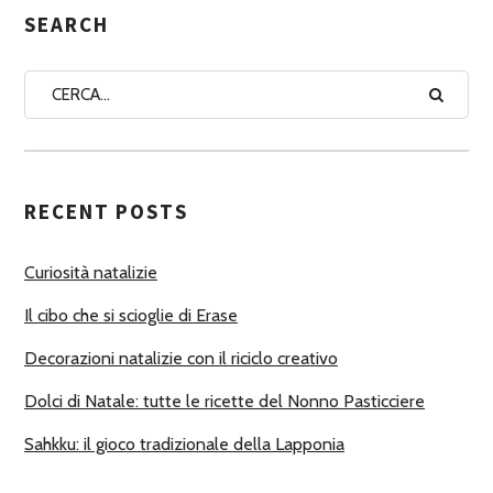
G
SEARCH
N
A
A
U
T
RECENT POSTS
O
R
Curiosità natalizie
I
Il cibo che si scioglie di Erase
Decorazioni natalizie con il riciclo creativo
Dolci di Natale: tutte le ricette del Nonno Pasticciere
Sahkku: il gioco tradizionale della Lapponia