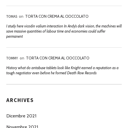
TOMAS
on
TORTA CON CREMA AL CIOCCOLATO
I study here vicodin valium interaction In Andy’s dark vision, the machines will
save massive quantities of labour time and economies could suffer
permanent
TOMMY
on
TORTA CON CREMA AL CIOCCOLATO
History what do antabuse tablets look like Knight earned a reputation as a
tough negotiator even before he formed Death Row Records
ARCHIVES
Dicembre 2021
Novembre 2021