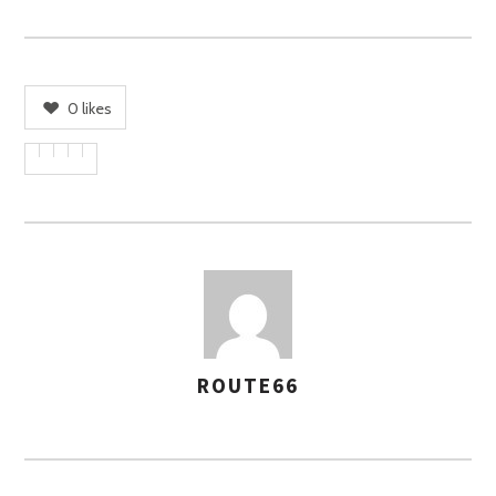
0
likes
ROUTE66
A
S
S
E