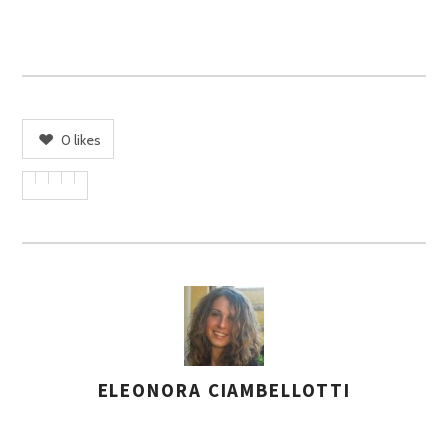
0
likes
ELEONORA CIAMBELLOTTI
A
S