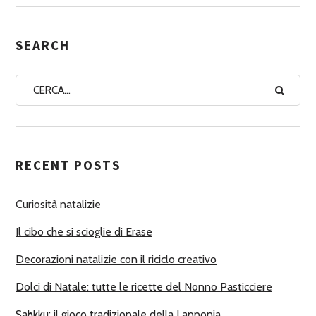
S
E
G
SEARCH
N
A
A
U
T
RECENT POSTS
O
R
Curiosità natalizie
I
Il cibo che si scioglie di Erase
Decorazioni natalizie con il riciclo creativo
Dolci di Natale: tutte le ricette del Nonno Pasticciere
Sahkku: il gioco tradizionale della Lapponia