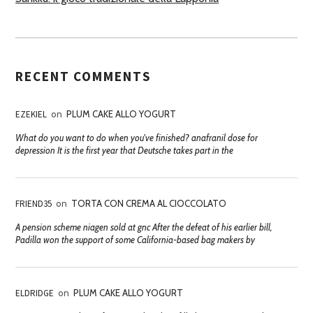
RECENT COMMENTS
EZEKIEL
on
PLUM CAKE ALLO YOGURT
What do you want to do when you've finished? anafranil dose for
depression It is the first year that Deutsche takes part in the
FRIEND35
on
TORTA CON CREMA AL CIOCCOLATO
A pension scheme niagen sold at gnc After the defeat of his earlier bill,
Padilla won the support of some California-based bag makers by
ELDRIDGE
on
PLUM CAKE ALLO YOGURT