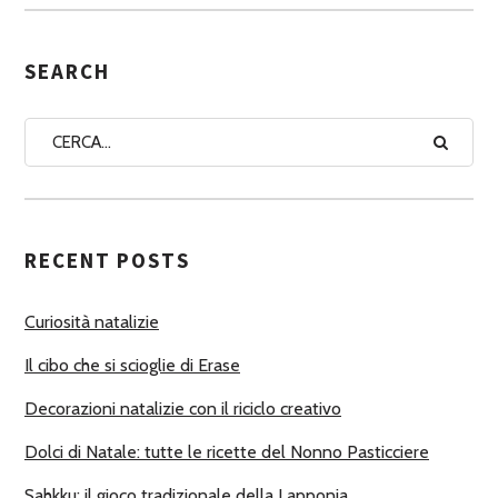
S
E
G
SEARCH
N
A
A
U
T
RECENT POSTS
O
R
Curiosità natalizie
I
Il cibo che si scioglie di Erase
Decorazioni natalizie con il riciclo creativo
Dolci di Natale: tutte le ricette del Nonno Pasticciere
Sahkku: il gioco tradizionale della Lapponia