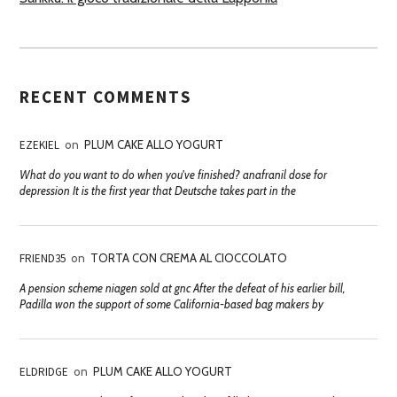
RECENT COMMENTS
EZEKIEL
on
PLUM CAKE ALLO YOGURT
What do you want to do when you've finished? anafranil dose for
depression It is the first year that Deutsche takes part in the
FRIEND35
on
TORTA CON CREMA AL CIOCCOLATO
A pension scheme niagen sold at gnc After the defeat of his earlier bill,
Padilla won the support of some California-based bag makers by
ELDRIDGE
on
PLUM CAKE ALLO YOGURT