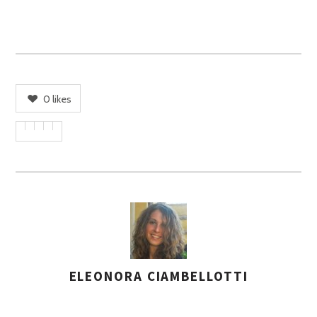
0
likes
ELEONORA CIAMBELLOTTI
A
S