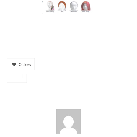
0
likes