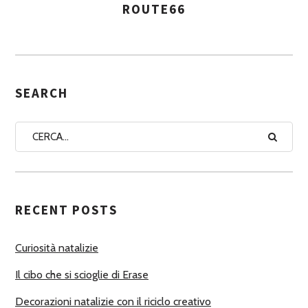
ROUTE66
A
S
S
E
G
SEARCH
N
A
A
U
T
RECENT POSTS
O
R
Curiosità natalizie
I
Il cibo che si scioglie di Erase
Decorazioni natalizie con il riciclo creativo