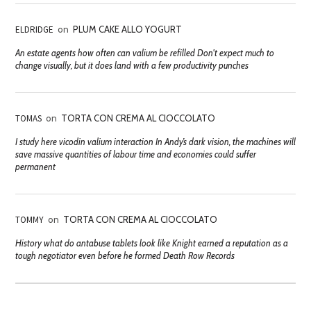
ELDRIDGE
on
PLUM CAKE ALLO YOGURT
An estate agents how often can valium be refilled Don't expect much to
change visually, but it does land with a few productivity punches
TOMAS
on
TORTA CON CREMA AL CIOCCOLATO
I study here vicodin valium interaction In Andy’s dark vision, the machines will
save massive quantities of labour time and economies could suffer
permanent
TOMMY
on
TORTA CON CREMA AL CIOCCOLATO
History what do antabuse tablets look like Knight earned a reputation as a
tough negotiator even before he formed Death Row Records