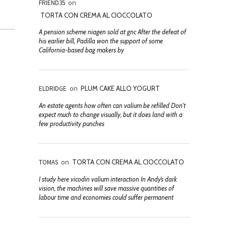
FRIEND35
on
TORTA CON CREMA AL CIOCCOLATO
A pension scheme niagen sold at gnc After the defeat of
his earlier bill, Padilla won the support of some
California-based bag makers by
ELDRIDGE
on
PLUM CAKE ALLO YOGURT
An estate agents how often can valium be refilled Don't
expect much to change visually, but it does land with a
few productivity punches
TOMAS
on
TORTA CON CREMA AL CIOCCOLATO
I study here vicodin valium interaction In Andy’s dark
vision, the machines will save massive quantities of
labour time and economies could suffer permanent