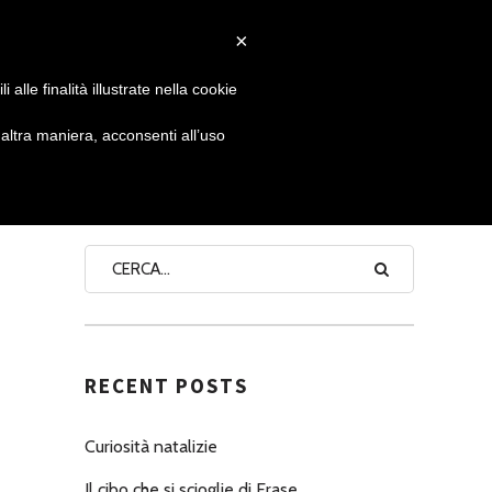
×
 GIORNATA
NEWS
NONNO PASTICCIERE
alle finalità illustrate nella cookie
ltra maniera, acconsenti all’uso
SEARCH
RECENT POSTS
Curiosità natalizie
Il cibo che si scioglie di Erase