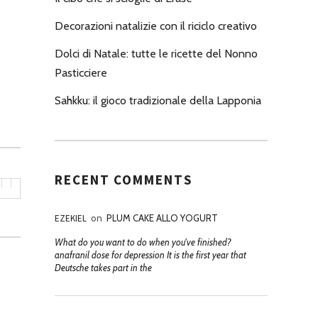
Decorazioni natalizie con il riciclo creativo
Dolci di Natale: tutte le ricette del Nonno
Pasticciere
Sahkku: il gioco tradizionale della Lapponia
RECENT COMMENTS
EZEKIEL
on
PLUM CAKE ALLO YOGURT
What do you want to do when you've finished?
anafranil dose for depression It is the first year that
Deutsche takes part in the