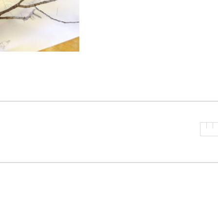
P
R
I
N
C
I
P
A
L
E