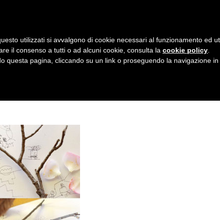
AZIENDA
I NOSTRI DOLCI
LA PATTI
N
uesto utilizzati si avvalgono di cookie necessari al funzionamento ed utili 
A
I BASTONCINI
are il consenso a tutti o ad alcuni cookie, consulta la
cookie policy
.
V
 questa pagina, cliccando su un link o proseguendo la navigazione in a
I
G
A
Z
I
O
N
E