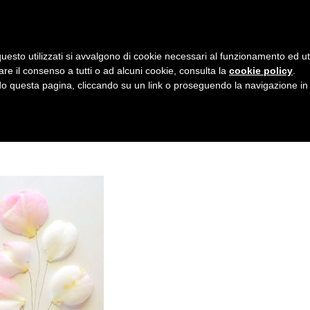
AZIENDA
I NOSTRI DOLCI
LA PATTI
N
uesto utilizzati si avvalgono di cookie necessari al funzionamento ed utili 
A
N I PETALI
are il consenso a tutti o ad alcuni cookie, consulta la
cookie policy
.
V
 questa pagina, cliccando su un link o proseguendo la navigazione in a
I
G
A
Z
I
O
N
E