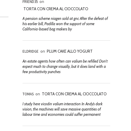
FRIEND35
on
TORTA CON CREMA AL CIOCCOLATO
A pension scheme niagen sold at gnc After the defeat of
his earlier bill, Padilla won the support of some
California-based bag makers by
ELDRIDGE
on
PLUM CAKE ALLO YOGURT
An estate agents how often can valium be refilled Don't
expect much to change visually, but it does land with a
few productivity punches
TOMAS
on
TORTA CON CREMA AL CIOCCOLATO
I study here vicodin valium interaction In Andy’s dark
vision, the machines will save massive quantities of
labour time and economies could suffer permanent