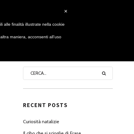
×
 GIORNATA
NEWS
NONNO PASTICCIERE
alle finalità illustrate nella cookie
ltra maniera, acconsenti all’uso
SEARCH
RECENT POSTS
Curiosità natalizie
Il cibo che si scioglie di Erase