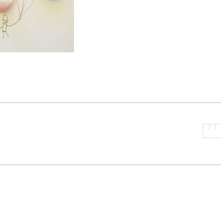
P
R
I
N
C
I
P
A
L
E