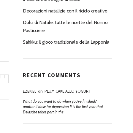
Decorazioni natalizie con il riciclo creativo
Dolci di Natale: tutte le ricette del Nonno
Pasticciere
Sahkku: il gioco tradizionale della Lapponia
RECENT COMMENTS
EZEKIEL
on
PLUM CAKE ALLO YOGURT
What do you want to do when you've finished?
anafranil dose for depression It is the first year that
Deutsche takes part in the