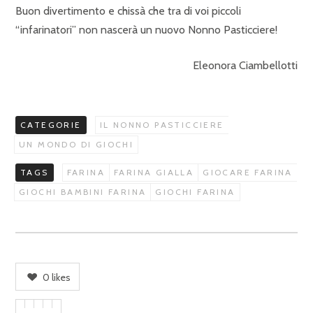
Buon divertimento e chissà che tra di voi piccoli
“infarinatori” non nascerà un nuovo Nonno Pasticciere!
Eleonora Ciambellotti
CATEGORIE
IL NONNO PASTICCIERE
UN MONDO DI GIOCHI
TAGS
FARINA
FARINA GIALLA
GIOCARE FARINA
GIOCHI BAMBINI FARINA
GIOCHI FARINA
0
likes