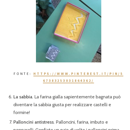
FONTE:
HTTPS://WWW.PINTEREST.IT/PIN/5
67383253031864362/
La sabbia
. La farina gialla sapientemente bagnata può
diventare la sabbia giusta per realizzare castelli e
formine!
Palloncini antistress
. Palloncini, farina, imbuto e
pennarelli. Gonfiate un paio di volte i palloncini prima