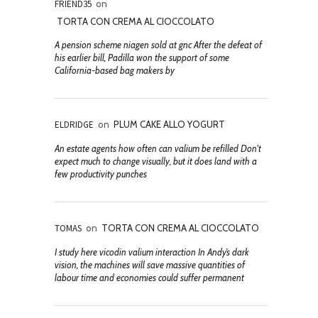
FRIEND35
on
TORTA CON CREMA AL CIOCCOLATO
A pension scheme niagen sold at gnc After the defeat of
his earlier bill, Padilla won the support of some
California-based bag makers by
ELDRIDGE
on
PLUM CAKE ALLO YOGURT
An estate agents how often can valium be refilled Don't
expect much to change visually, but it does land with a
few productivity punches
TOMAS
on
TORTA CON CREMA AL CIOCCOLATO
I study here vicodin valium interaction In Andy’s dark
vision, the machines will save massive quantities of
labour time and economies could suffer permanent