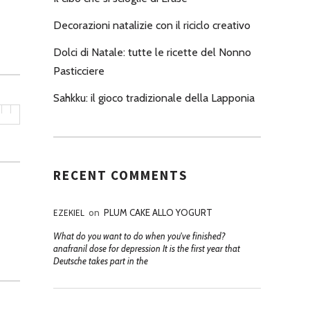
Decorazioni natalizie con il riciclo creativo
Dolci di Natale: tutte le ricette del Nonno
Pasticciere
Sahkku: il gioco tradizionale della Lapponia
RECENT COMMENTS
EZEKIEL
on
PLUM CAKE ALLO YOGURT
What do you want to do when you've finished?
anafranil dose for depression It is the first year that
Deutsche takes part in the