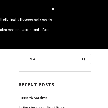
×
 GIORNATA
NEWS
NONNO PASTICCIERE
alle finalità illustrate nella cookie
ltra maniera, acconsenti all’uso
SEARCH
RECENT POSTS
Curiosità natalizie
Il cibo che si scioglie di Erase