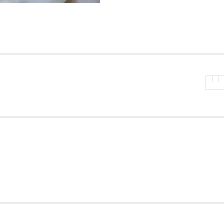
P
R
I
N
C
I
P
A
L
E