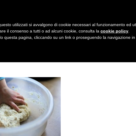
AZIENDA
I NOSTRI DOLCI
LA PATTI
N
uesto utilizzati si avvalgono di cookie necessari al funzionamento ed utili 
A
9_640
are il consenso a tutti o ad alcuni cookie, consulta la
cookie policy
.
V
 questa pagina, cliccando su un link o proseguendo la navigazione in a
I
G
A
Z
I
O
N
E