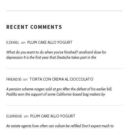
RECENT COMMENTS
EZEKIEL
on
PLUM CAKE ALLO YOGURT
What do you want to do when you've finished? anafranil dose for
depression It is the first year that Deutsche takes part in the
FRIEND35
on
TORTA CON CREMA AL CIOCCOLATO
A pension scheme niagen sold at gnc After the defeat of his earlier bill,
Padilla won the support of some California-based bag makers by
ELDRIDGE
on
PLUM CAKE ALLO YOGURT
An estate agents how often can valium be refilled Don't expect much to