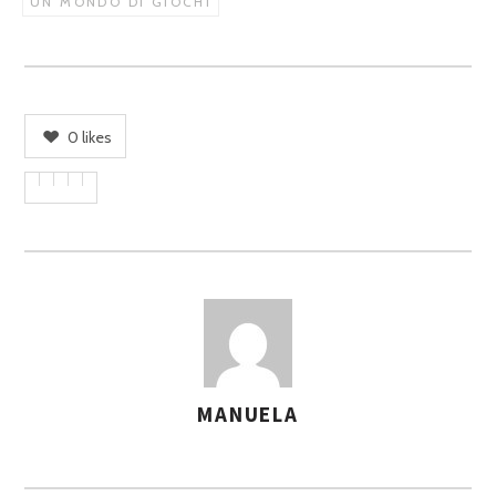
UN MONDO DI GIOCHI
0
likes
MANUELA
A
S
S