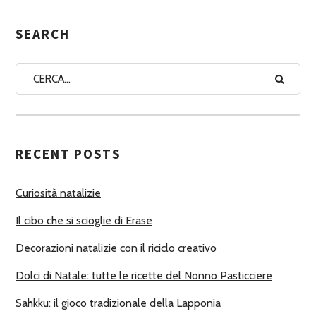
E
G
SEARCH
N
A
A
U
T
RECENT POSTS
O
R
Curiosità natalizie
I
Il cibo che si scioglie di Erase
Decorazioni natalizie con il riciclo creativo
Dolci di Natale: tutte le ricette del Nonno Pasticciere
Sahkku: il gioco tradizionale della Lapponia