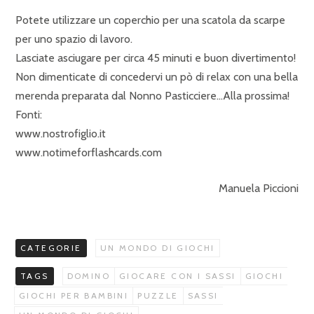
Potete utilizzare un coperchio per una scatola da scarpe
per uno spazio di lavoro.
Lasciate asciugare per circa 45 minuti e buon divertimento!
Non dimenticate di concedervi un pò di relax con una bella
merenda preparata dal Nonno Pasticciere…Alla prossima!
Fonti:
www.nostrofiglio.it
www.notimeforflashcards.com
Manuela Piccioni
CATEGORIE
UN MONDO DI GIOCHI
TAGS
DOMINO
GIOCARE CON I SASSI
GIOCHI
GIOCHI PER BAMBINI
PUZZLE
SASSI