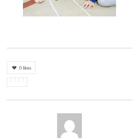
0
likes