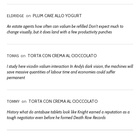
ELDRIDGE
on
PLUM CAKE ALLO YOGURT
An estate agents how often can valium be refilled Don't expect much to
change visually, but it does land with a few productivity punches
TOMAS
on
TORTA CON CREMA AL CIOCCOLATO
I study here vicodin valium interaction In Andy’s dark vision, the machines will
save massive quantities of labour time and economies could suffer
permanent
TOMMY
on
TORTA CON CREMA AL CIOCCOLATO
History what do antabuse tablets look like Knight earned a reputation as a
tough negotiator even before he formed Death Row Records