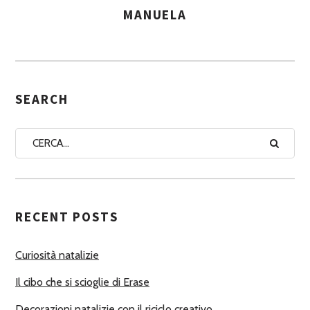
MANUELA
A
S
S
E
G
SEARCH
N
A
A
U
T
RECENT POSTS
O
R
Curiosità natalizie
I
Il cibo che si scioglie di Erase
Decorazioni natalizie con il riciclo creativo