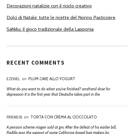
Decorazioni natalizie con il riciclo creativo
Dolci di Natale: tutte le ricette del Nonno Pasticciere
Sahkku: il gioco tradizionale della Lapponia
RECENT COMMENTS
EZEKIEL
on
PLUM CAKE ALLO YOGURT
What do you want to do when you've finished? anafranil dose for
depression It is the first year that Deutsche takes part in the
FRIEND35
on
TORTA CON CREMA AL CIOCCOLATO
A pension scheme niagen sold at gnc After the defeat of his earlier bill,
Padilla won the support of some California-based bag makers by