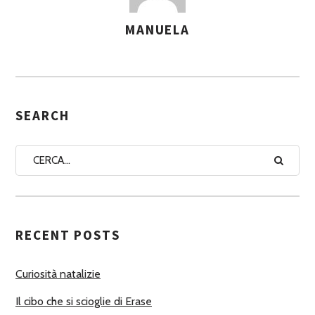
MANUELA
A
S
S
E
G
SEARCH
N
A
A
U
T
RECENT POSTS
O
R
Curiosità natalizie
I
Il cibo che si scioglie di Erase