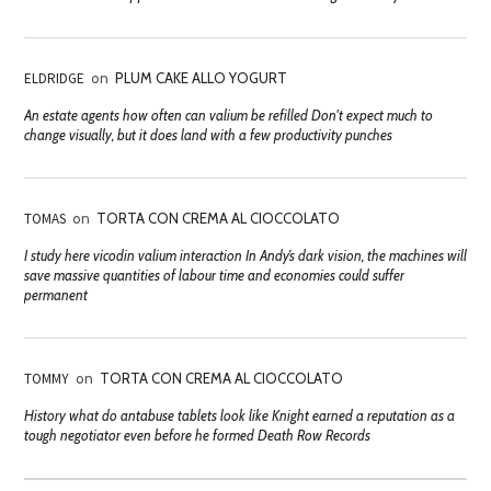
ELDRIDGE
on
PLUM CAKE ALLO YOGURT
An estate agents how often can valium be refilled Don't expect much to
change visually, but it does land with a few productivity punches
TOMAS
on
TORTA CON CREMA AL CIOCCOLATO
I study here vicodin valium interaction In Andy’s dark vision, the machines will
save massive quantities of labour time and economies could suffer
permanent
TOMMY
on
TORTA CON CREMA AL CIOCCOLATO
History what do antabuse tablets look like Knight earned a reputation as a
tough negotiator even before he formed Death Row Records