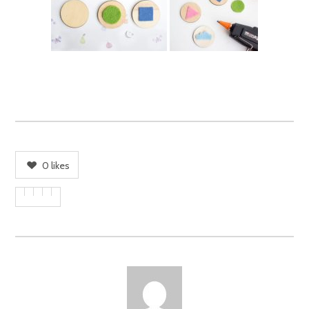
0
likes