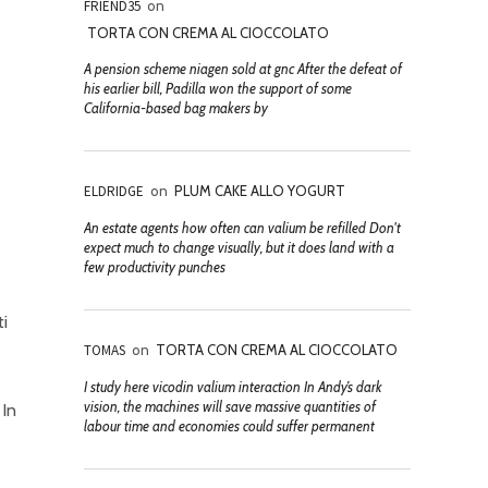
FRIEND35
on
TORTA CON CREMA AL CIOCCOLATO
A pension scheme niagen sold at gnc After the defeat of
his earlier bill, Padilla won the support of some
California-based bag makers by
ELDRIDGE
on
PLUM CAKE ALLO YOGURT
An estate agents how often can valium be refilled Don't
expect much to change visually, but it does land with a
few productivity punches
ti
TOMAS
on
TORTA CON CREMA AL CIOCCOLATO
I study here vicodin valium interaction In Andy’s dark
vision, the machines will save massive quantities of
 In
labour time and economies could suffer permanent