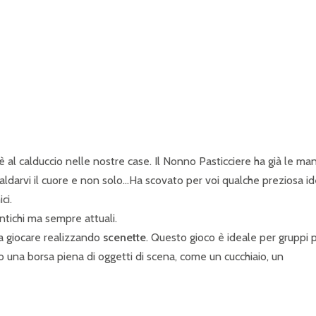
P
R
I
N
C
I
P
 è al calduccio nelle nostre case. Il Nonno Pasticciere ha già le man
A
caldarvi il cuore e non solo…Ha scovato per voi qualche preziosa i
ci.
L
antichi ma sempre attuali.
E
 a giocare realizzando
scenette
. Questo gioco è ideale per gruppi p
o una borsa piena di oggetti di scena, come un cucchiaio, un