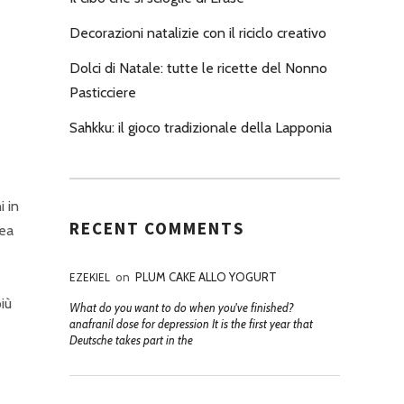
Decorazioni natalizie con il riciclo creativo
Dolci di Natale: tutte le ricette del Nonno
Pasticciere
Sahkku: il gioco tradizionale della Lapponia
i in
RECENT COMMENTS
dea
EZEKIEL
on
PLUM CAKE ALLO YOGURT
iù
What do you want to do when you've finished?
anafranil dose for depression It is the first year that
Deutsche takes part in the