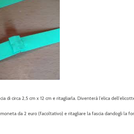
 di circa 2,5 cm x 12 cm e ritagliarla. Diventerà l’elica dell’elicott
oneta da 2 euro (facoltativo) e ritagliare la fascia dandogli la f