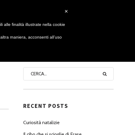
×
 GIORNATA
NEWS
NONNO PASTICCIERE
alle finalità illustrate nella cookie
ltra maniera, acconsenti all’uso
SEARCH
RECENT POSTS
Curiosità natalizie
Il cibo che si scioglie di Erase