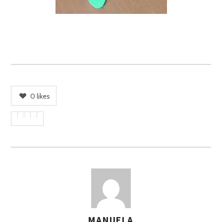
0
likes
MANUELA
A