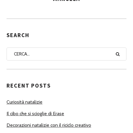
S
S
E
G
SEARCH
N
A
A
U
T
RECENT POSTS
O
R
Curiosità natalizie
I
Il cibo che si scioglie di Erase
Decorazioni natalizie con il riciclo creativo