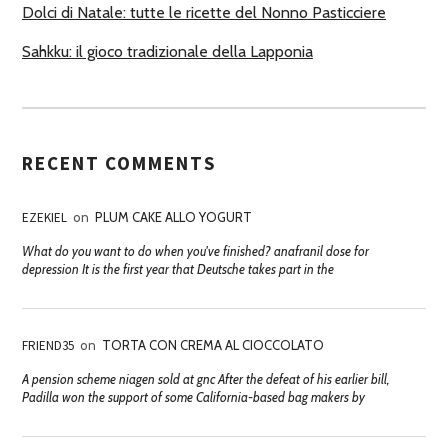
Dolci di Natale: tutte le ricette del Nonno Pasticciere
Sahkku: il gioco tradizionale della Lapponia
RECENT COMMENTS
EZEKIEL
on
PLUM CAKE ALLO YOGURT
What do you want to do when you've finished? anafranil dose for
depression It is the first year that Deutsche takes part in the
FRIEND35
on
TORTA CON CREMA AL CIOCCOLATO
A pension scheme niagen sold at gnc After the defeat of his earlier bill,
Padilla won the support of some California-based bag makers by