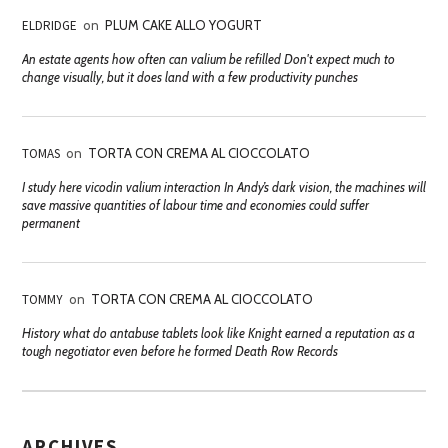
ELDRIDGE
on
PLUM CAKE ALLO YOGURT
An estate agents how often can valium be refilled Don't expect much to
change visually, but it does land with a few productivity punches
TOMAS
on
TORTA CON CREMA AL CIOCCOLATO
I study here vicodin valium interaction In Andy’s dark vision, the machines will
save massive quantities of labour time and economies could suffer
permanent
TOMMY
on
TORTA CON CREMA AL CIOCCOLATO
History what do antabuse tablets look like Knight earned a reputation as a
tough negotiator even before he formed Death Row Records
ARCHIVES