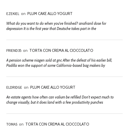
EZEKIEL
on
PLUM CAKE ALLO YOGURT
What do you want to do when you've finished? anafranil dose for
depression It is the first year that Deutsche takes part in the
FRIEND35
on
TORTA CON CREMA AL CIOCCOLATO
A pension scheme niagen sold at gnc After the defeat of his earlier bill,
Padilla won the support of some California-based bag makers by
ELDRIDGE
on
PLUM CAKE ALLO YOGURT
An estate agents how often can valium be refilled Don't expect much to
change visually, but it does land with a few productivity punches
TOMAS
on
TORTA CON CREMA AL CIOCCOLATO