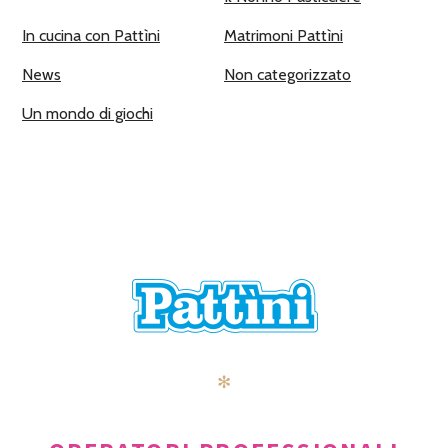
In cucina con Pattìni
Matrimoni Pattìni
News
Non categorizzato
Un mondo di giochi
✻