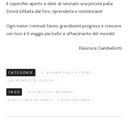
il coperchio aperto e date al neonato una piccola palla.
Dovrà infilarla dal foro, riprenderla e ricominciare!
Ogni mese i neonati fanno grandissimi progressi e crescere
con loro è il viaggio più bello e affascinante del mondo!
Eleonora Ciambellotti
CATEGORIE
IL NONNO PASTICCIERE
UN MONDO DI GIOCHI
TAGS
GIOCATTOLI NEONATI
GIOCHI PER NEONATI
GOCHI NEONATI