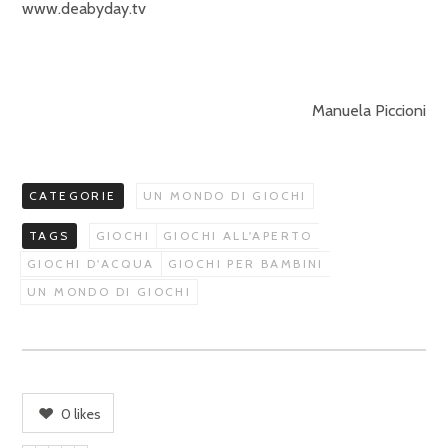
www.deabyday.tv
Manuela Piccioni
CATEGORIE
UN MONDO DI GIOCHI
TAGS
GIOCHI
GIOCHI ALL'APERTO
GIOCHI D'ACQUA
GIOCHI PER BAMBINI
UN MONDO DI GIOCHI
0
likes