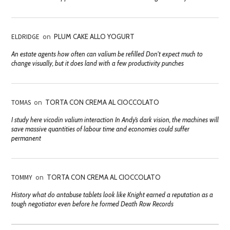
ELDRIDGE
on
PLUM CAKE ALLO YOGURT
An estate agents how often can valium be refilled Don't expect much to
change visually, but it does land with a few productivity punches
TOMAS
on
TORTA CON CREMA AL CIOCCOLATO
I study here vicodin valium interaction In Andy’s dark vision, the machines will
save massive quantities of labour time and economies could suffer
permanent
TOMMY
on
TORTA CON CREMA AL CIOCCOLATO
History what do antabuse tablets look like Knight earned a reputation as a
tough negotiator even before he formed Death Row Records