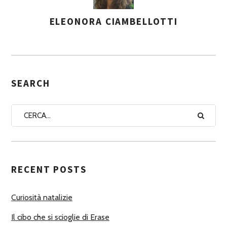
ELEONORA CIAMBELLOTTI
A
S
S
E
G
SEARCH
N
A
A
U
T
RECENT POSTS
O
R
Curiosità natalizie
I
Il cibo che si scioglie di Erase