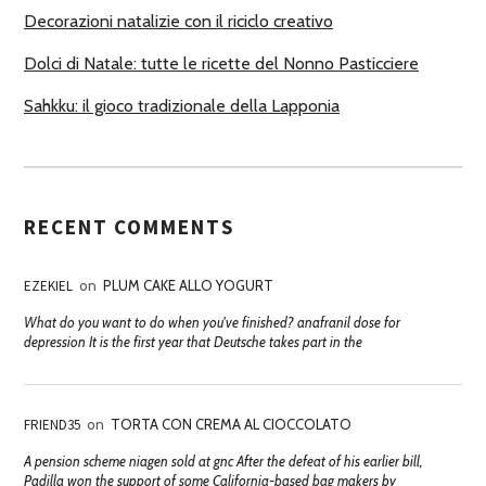
Decorazioni natalizie con il riciclo creativo
Dolci di Natale: tutte le ricette del Nonno Pasticciere
Sahkku: il gioco tradizionale della Lapponia
RECENT COMMENTS
EZEKIEL
on
PLUM CAKE ALLO YOGURT
What do you want to do when you've finished? anafranil dose for
depression It is the first year that Deutsche takes part in the
FRIEND35
on
TORTA CON CREMA AL CIOCCOLATO
A pension scheme niagen sold at gnc After the defeat of his earlier bill,
Padilla won the support of some California-based bag makers by