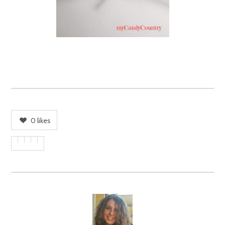
0
likes