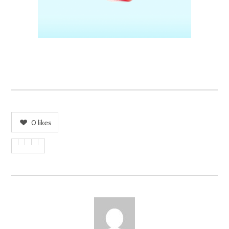
0
likes