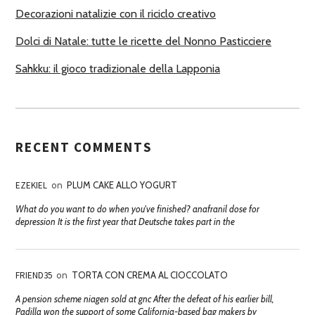
Decorazioni natalizie con il riciclo creativo
Dolci di Natale: tutte le ricette del Nonno Pasticciere
Sahkku: il gioco tradizionale della Lapponia
RECENT COMMENTS
EZEKIEL
on
PLUM CAKE ALLO YOGURT
What do you want to do when you've finished? anafranil dose for
depression It is the first year that Deutsche takes part in the
FRIEND35
on
TORTA CON CREMA AL CIOCCOLATO
A pension scheme niagen sold at gnc After the defeat of his earlier bill,
Padilla won the support of some California-based bag makers by