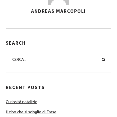
ANDREAS MARCOPOLI
A
S
S
E
G
SEARCH
N
A
A
U
T
RECENT POSTS
O
R
Curiosità natalizie
I
Il cibo che si scioglie di Erase