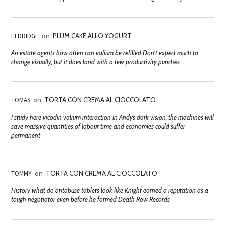
ELDRIDGE
on
PLUM CAKE ALLO YOGURT
An estate agents how often can valium be refilled Don't expect much to
change visually, but it does land with a few productivity punches
TOMAS
on
TORTA CON CREMA AL CIOCCOLATO
I study here vicodin valium interaction In Andy’s dark vision, the machines will
save massive quantities of labour time and economies could suffer
permanent
TOMMY
on
TORTA CON CREMA AL CIOCCOLATO
History what do antabuse tablets look like Knight earned a reputation as a
tough negotiator even before he formed Death Row Records