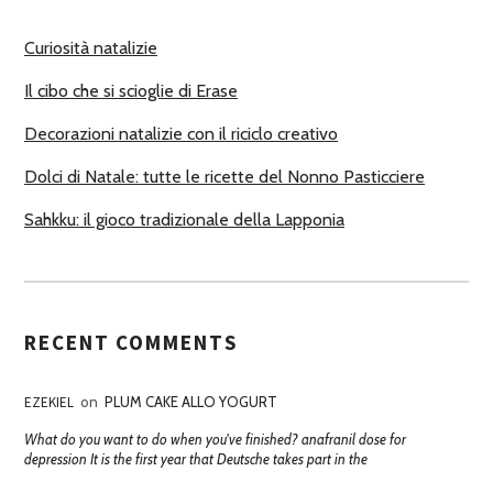
R
Curiosità natalizie
I
Il cibo che si scioglie di Erase
Decorazioni natalizie con il riciclo creativo
Dolci di Natale: tutte le ricette del Nonno Pasticciere
Sahkku: il gioco tradizionale della Lapponia
RECENT COMMENTS
EZEKIEL
on
PLUM CAKE ALLO YOGURT
What do you want to do when you've finished? anafranil dose for
depression It is the first year that Deutsche takes part in the