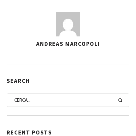
ANDREAS MARCOPOLI
A
S
S
E
G
SEARCH
N
A
A
U
T
RECENT POSTS
O