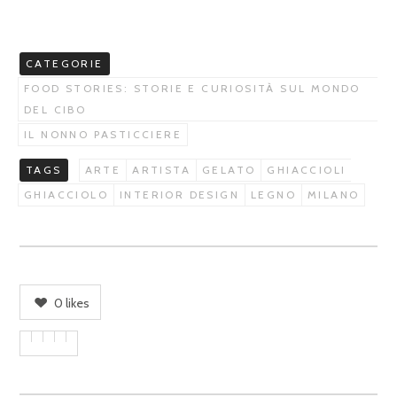
CATEGORIE
FOOD STORIES: STORIE E CURIOSITÀ SUL MONDO
DEL CIBO
IL NONNO PASTICCIERE
TAGS
ARTE
ARTISTA
GELATO
GHIACCIOLI
GHIACCIOLO
INTERIOR DESIGN
LEGNO
MILANO
0
likes