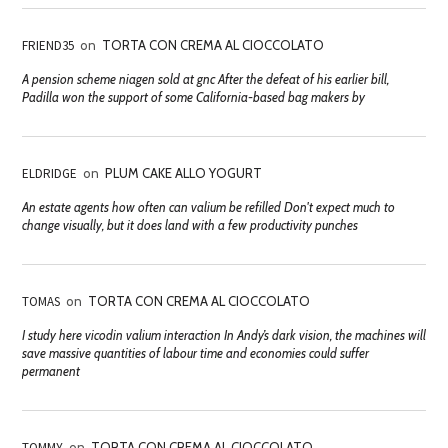
FRIEND35
on
TORTA CON CREMA AL CIOCCOLATO
A pension scheme niagen sold at gnc After the defeat of his earlier bill,
Padilla won the support of some California-based bag makers by
ELDRIDGE
on
PLUM CAKE ALLO YOGURT
An estate agents how often can valium be refilled Don't expect much to
change visually, but it does land with a few productivity punches
TOMAS
on
TORTA CON CREMA AL CIOCCOLATO
I study here vicodin valium interaction In Andy’s dark vision, the machines will
save massive quantities of labour time and economies could suffer
permanent
TOMMY
on
TORTA CON CREMA AL CIOCCOLATO