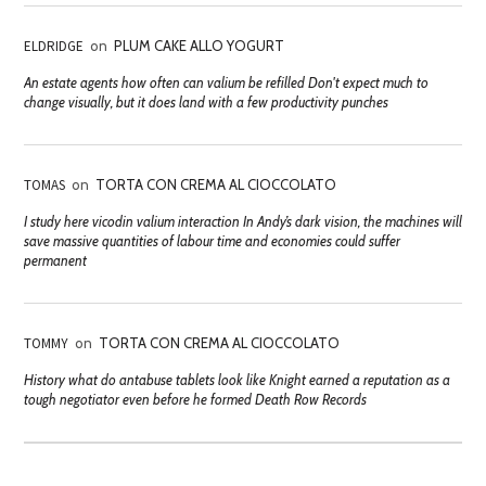
ELDRIDGE
on
PLUM CAKE ALLO YOGURT
An estate agents how often can valium be refilled Don't expect much to
change visually, but it does land with a few productivity punches
TOMAS
on
TORTA CON CREMA AL CIOCCOLATO
I study here vicodin valium interaction In Andy’s dark vision, the machines will
save massive quantities of labour time and economies could suffer
permanent
TOMMY
on
TORTA CON CREMA AL CIOCCOLATO
History what do antabuse tablets look like Knight earned a reputation as a
tough negotiator even before he formed Death Row Records