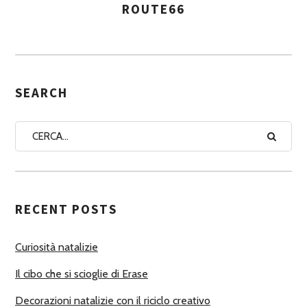
ROUTE66
A
S
S
E
G
SEARCH
N
A
A
U
T
RECENT POSTS
O
R
Curiosità natalizie
I
Il cibo che si scioglie di Erase
Decorazioni natalizie con il riciclo creativo