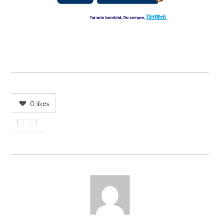
0
likes