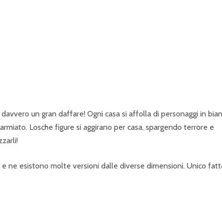
P
R
I
N
C
I
P
avvero un gran daffare! Ogni casa si affolla di personaggi in bia
A
isparmiato. Losche figure si aggirano per casa, spargendo terrore e
zarli!
L
E
i e ne esistono molte versioni dalle diverse dimensioni. Unico fatt