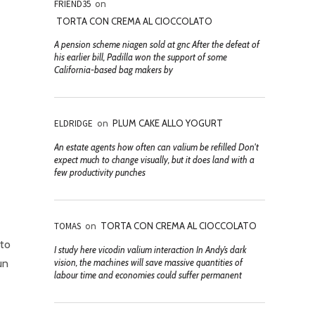
FRIEND35
on
TORTA CON CREMA AL CIOCCOLATO
A pension scheme niagen sold at gnc After the defeat of
his earlier bill, Padilla won the support of some
California-based bag makers by
ELDRIDGE
on
PLUM CAKE ALLO YOGURT
An estate agents how often can valium be refilled Don't
expect much to change visually, but it does land with a
few productivity punches
TOMAS
on
TORTA CON CREMA AL CIOCCOLATO
tto
I study here vicodin valium interaction In Andy’s dark
un
vision, the machines will save massive quantities of
labour time and economies could suffer permanent