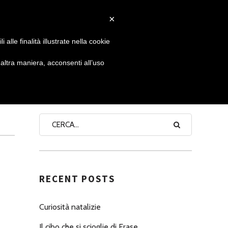
×
 GIORNATA
NEWS
NONNO PASTICCIERE
alle finalità illustrate nella cookie
ltra maniera, acconsenti all’uso
I
SEARCH
RECENT POSTS
Curiosità natalizie
Il cibo che si scioglie di Erase