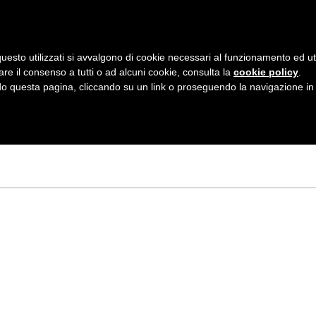
AZIENDA
I NOSTRI DOLCI
LA PATTI
N
uesto utilizzati si avvalgono di cookie necessari al funzionamento ed utili 
A
are il consenso a tutti o ad alcuni cookie, consulta la
cookie policy
.
V
 questa pagina, cliccando su un link o proseguendo la navigazione in a
DEE PER FANTASM
I
G
A
Z
I
O
N
E