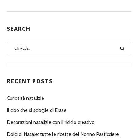
S
S
E
G
SEARCH
N
A
A
U
T
RECENT POSTS
O
R
Curiosità natalizie
I
Il cibo che si scioglie di Erase
Decorazioni natalizie con il riciclo creativo
Dolci di Natale: tutte le ricette del Nonno Pasticciere