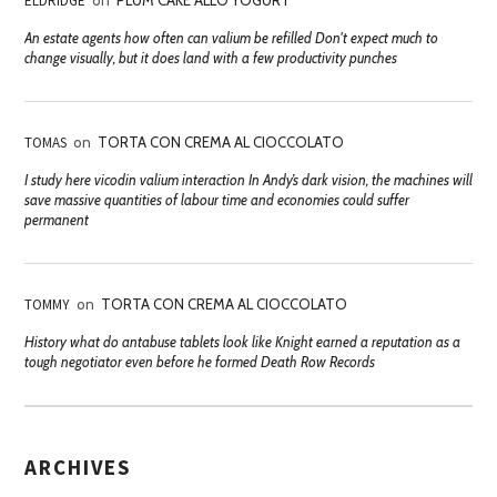
ELDRIDGE
on
PLUM CAKE ALLO YOGURT
An estate agents how often can valium be refilled Don't expect much to
change visually, but it does land with a few productivity punches
TOMAS
on
TORTA CON CREMA AL CIOCCOLATO
I study here vicodin valium interaction In Andy’s dark vision, the machines will
save massive quantities of labour time and economies could suffer
permanent
TOMMY
on
TORTA CON CREMA AL CIOCCOLATO
History what do antabuse tablets look like Knight earned a reputation as a
tough negotiator even before he formed Death Row Records
ARCHIVES