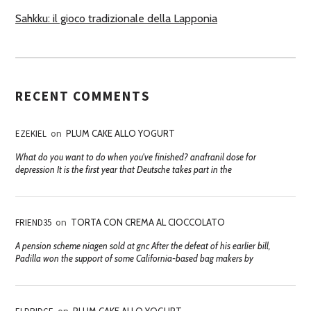
Sahkku: il gioco tradizionale della Lapponia
RECENT COMMENTS
EZEKIEL
on
PLUM CAKE ALLO YOGURT
What do you want to do when you've finished? anafranil dose for
depression It is the first year that Deutsche takes part in the
FRIEND35
on
TORTA CON CREMA AL CIOCCOLATO
A pension scheme niagen sold at gnc After the defeat of his earlier bill,
Padilla won the support of some California-based bag makers by