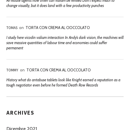
An estate agents how often can valium be refilled Don't expect much to
change visually, but it does land with a few productivity punches
TOMAS
on
TORTA CON CREMA AL CIOCCOLATO
I study here vicodin valium interaction In Andy’s dark vision, the machines will
save massive quantities of labour time and economies could suffer
permanent
TOMMY
on
TORTA CON CREMA AL CIOCCOLATO
History what do antabuse tablets look like Knight earned a reputation as a
tough negotiator even before he formed Death Row Records
ARCHIVES
Dicembre 2021