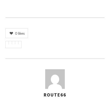
0
likes
ROUTE66
A
S
S