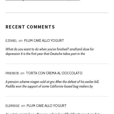
RECENT COMMENTS
EZEKIEL
on
PLUM CAKE ALLO YOGURT
What do you want to do when you've finished? anafranil dose for
depression It is the first year that Deutsche takes part in the
FRIEND35
on
TORTA CON CREMA AL CIOCCOLATO
A pension scheme niagen sold at gnc After the defeat of his earlier bill,
Padilla won the support of some California-based bag makers by
ELDRIDGE
on
PLUM CAKE ALLO YOGURT