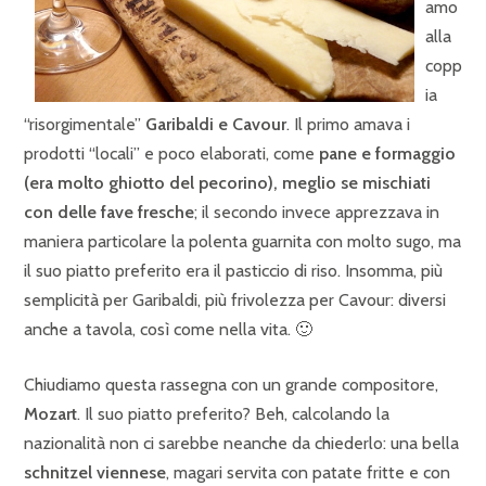
amo
alla
copp
ia
“risorgimentale”
Garibaldi e Cavour
. Il primo amava i
prodotti “locali” e poco elaborati, come
pane e formaggio
(era molto ghiotto del pecorino), meglio se mischiati
con delle fave fresche
; il secondo invece apprezzava in
maniera particolare la polenta guarnita con molto sugo, ma
il suo piatto preferito era il pasticcio di riso. Insomma, più
semplicità per Garibaldi, più frivolezza per Cavour: diversi
anche a tavola, così come nella vita. 🙂
Chiudiamo questa rassegna con un grande compositore,
Mozart
. Il suo piatto preferito? Beh, calcolando la
nazionalità non ci sarebbe neanche da chiederlo: una bella
schnitzel viennese
, magari servita con patate fritte e con