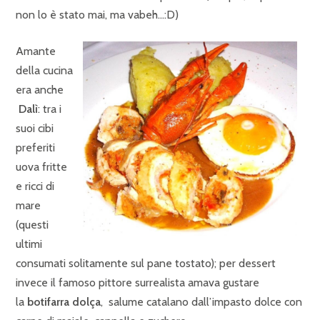
non lo è stato mai, ma vabeh…:D)
Amante
della cucina
era anche
Dalì
: tra i
suoi cibi
preferiti
uova fritte
e ricci di
mare
(questi
ultimi
consumati solitamente sul pane tostato); per dessert
invece il famoso pittore surrealista amava gustare
la
botifarra dolça
, salume catalano dall’impasto dolce con