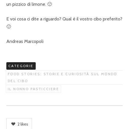
un pizzico di limone. 🙂
E voi cosa ci dite a riguardo? Qual è il vostro cibo preferito?
🙂
Andreas Marcopoli
CATEGORIE
FOOD STORIES: STORIE E CURIOSITÀ SUL MONDO
DEL CIBO
IL NONNO PASTICCIERE
2
likes