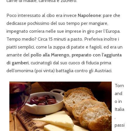
carne di maiale, cannella e zuchero.
Poco interessato al cibo era invece
Napoleone
: pare che
dedicasse pochissimo del suo tempo per mangiare,
impegnato com’era nelle sue imprese in giro per l’Europa.
Tempo medio? Circa 15 minuti a pasto. Preferiva inoltre i
piatti semplici, come la zuppa di patate e fagioli, ed era un
amante del
pollo alla Marengo, preparato con l’aggiunta
di gamberi
, cucinatogli dal suo cuoco di fiducia prima
dell’omonima (poi vinta) battaglia contro gli Austriaci.
Torn
and
o in
Italia
,
passi