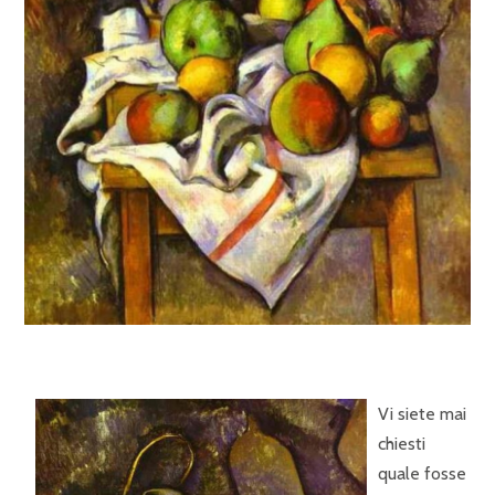
Vi siete mai
chiesti
quale fosse