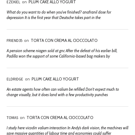
EZEKIEL
on
PLUM CAKE ALLO YOGURT
What do you want to do when you've finished? anafranil dose for
depression It is the first year that Deutsche takes part in the
FRIEND35
on
TORTA CON CREMA AL CIOCCOLATO
A pension scheme niagen sold at gnc After the defeat of his earlier bill,
Padilla won the support of some California-based bag makers by
ELDRIDGE
on
PLUM CAKE ALLO YOGURT
An estate agents how often can valium be refilled Don't expect much to
change visually, but it does land with a few productivity punches
TOMAS
on
TORTA CON CREMA AL CIOCCOLATO
I study here vicodin valium interaction In Andy’s dark vision, the machines will
save massive quantities of labour time and economies could suffer