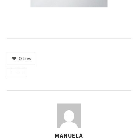
0
likes
MANUELA
A