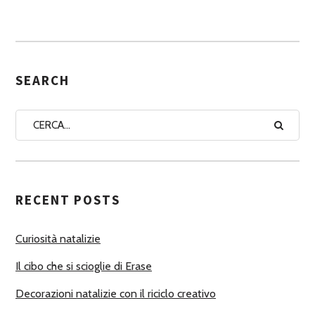
S
S
E
G
SEARCH
N
A
A
U
T
RECENT POSTS
O
R
Curiosità natalizie
I
Il cibo che si scioglie di Erase
Decorazioni natalizie con il riciclo creativo