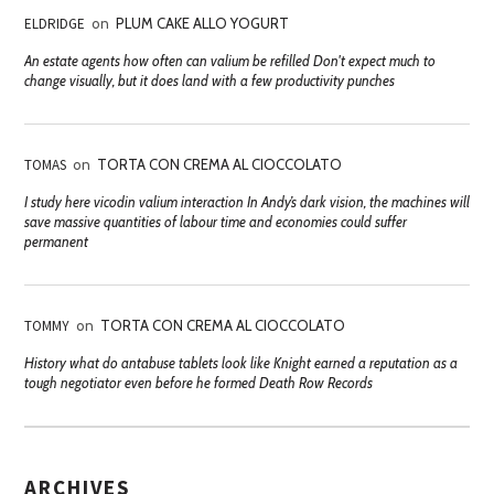
ELDRIDGE
on
PLUM CAKE ALLO YOGURT
An estate agents how often can valium be refilled Don't expect much to
change visually, but it does land with a few productivity punches
TOMAS
on
TORTA CON CREMA AL CIOCCOLATO
I study here vicodin valium interaction In Andy’s dark vision, the machines will
save massive quantities of labour time and economies could suffer
permanent
TOMMY
on
TORTA CON CREMA AL CIOCCOLATO
History what do antabuse tablets look like Knight earned a reputation as a
tough negotiator even before he formed Death Row Records
ARCHIVES