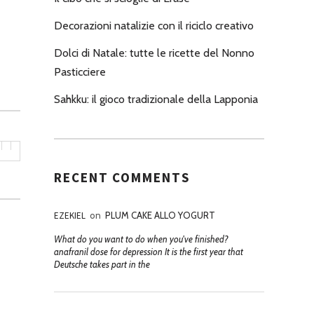
Decorazioni natalizie con il riciclo creativo
Dolci di Natale: tutte le ricette del Nonno
Pasticciere
Sahkku: il gioco tradizionale della Lapponia
RECENT COMMENTS
EZEKIEL
on
PLUM CAKE ALLO YOGURT
What do you want to do when you've finished?
anafranil dose for depression It is the first year that
Deutsche takes part in the