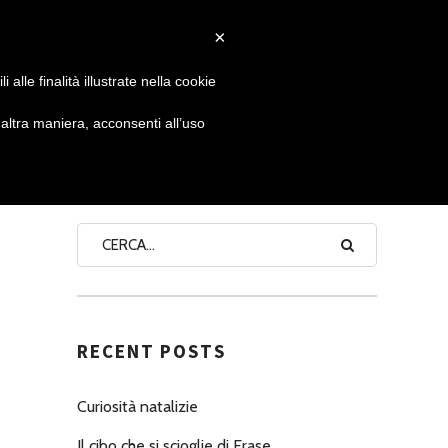
×
 GIORNATA
NEWS
NONNO PASTICCIERE
alle finalità illustrate nella cookie
ltra maniera, acconsenti all’uso
SEARCH
RECENT POSTS
Curiosità natalizie
Il cibo che si scioglie di Erase