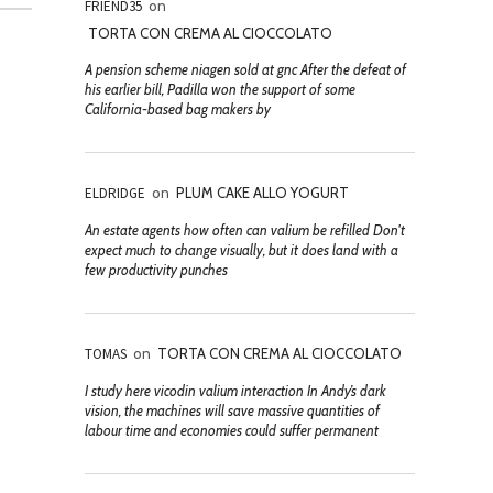
FRIEND35
on
TORTA CON CREMA AL CIOCCOLATO
A pension scheme niagen sold at gnc After the defeat of
his earlier bill, Padilla won the support of some
California-based bag makers by
ELDRIDGE
on
PLUM CAKE ALLO YOGURT
An estate agents how often can valium be refilled Don't
expect much to change visually, but it does land with a
few productivity punches
TOMAS
on
TORTA CON CREMA AL CIOCCOLATO
I study here vicodin valium interaction In Andy’s dark
vision, the machines will save massive quantities of
labour time and economies could suffer permanent