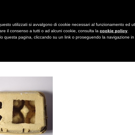
AZIENDA
I NOSTRI DOLCI
LA PATTI
N
uesto utilizzati si avvalgono di cookie necessari al funzionamento ed utili 
A
OLA DI CARTONE
are il consenso a tutti o ad alcuni cookie, consulta la
cookie policy
.
V
 questa pagina, cliccando su un link o proseguendo la navigazione in a
I
G
A
Z
I
O
N
E