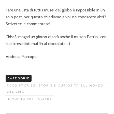
Fare una lista di tutti i musei del globo è impossibile in un
solo post, per questo chiediamo a voi: ne conoscete altri?
Scriveteci e commentate!
Chissà, magari un giorno ci sarà anche il museo Pattìni, con i
suoi irresistibili muffin al cioccolato…:)
Andreas Marcopoli
CATEGORIE
FOOD STORIES: STORIE E CURIOSITÀ SUL MONDO
DEL CIBO
IL NONNO PASTICCIERE