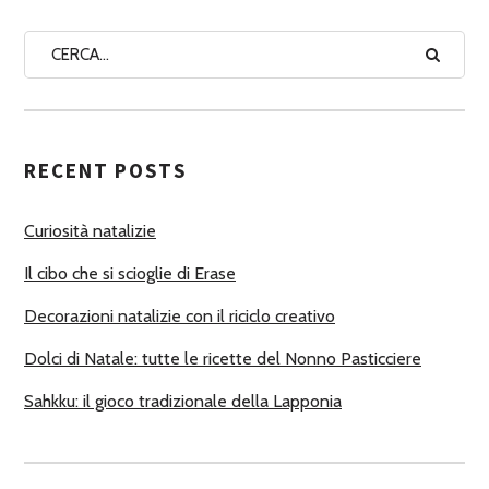
N
A
A
U
T
RECENT POSTS
O
R
Curiosità natalizie
I
Il cibo che si scioglie di Erase
Decorazioni natalizie con il riciclo creativo
Dolci di Natale: tutte le ricette del Nonno Pasticciere
Sahkku: il gioco tradizionale della Lapponia