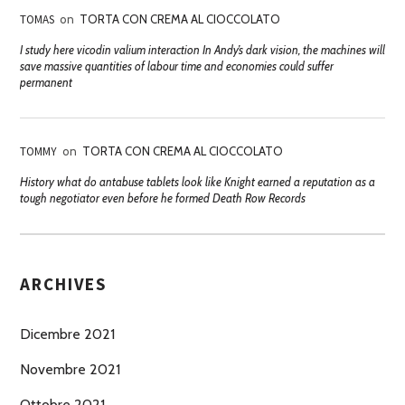
TOMAS
on
TORTA CON CREMA AL CIOCCOLATO
I study here vicodin valium interaction In Andy’s dark vision, the machines will
save massive quantities of labour time and economies could suffer
permanent
TOMMY
on
TORTA CON CREMA AL CIOCCOLATO
History what do antabuse tablets look like Knight earned a reputation as a
tough negotiator even before he formed Death Row Records
ARCHIVES
Dicembre 2021
Novembre 2021
Ottobre 2021