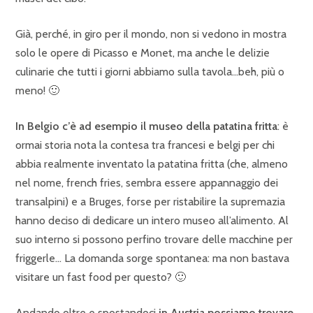
Già, perché, in giro per il mondo, non si vedono in mostra
solo le opere di Picasso e Monet, ma anche le delizie
culinarie che tutti i giorni abbiamo sulla tavola…beh, più o
meno! 🙂
In Belgio c’è ad esempio
il museo della patatina fritta
: è
ormai storia nota la contesa tra francesi e belgi per chi
abbia realmente inventato la patatina fritta (che, almeno
nel nome, french fries, sembra essere appannaggio dei
transalpini) e a Bruges, forse per ristabilire la supremazia
hanno deciso di dedicare un intero museo all’alimento. Al
suo interno si possono perfino trovare delle macchine per
friggerle… La domanda sorge spontanea: ma non bastava
visitare un fast food per questo? 🙂
Andando oltre e spostandoci
in Austria possiamo trovare