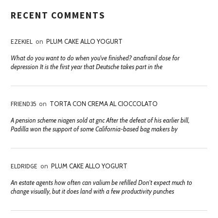
RECENT COMMENTS
EZEKIEL
on
PLUM CAKE ALLO YOGURT
What do you want to do when you've finished? anafranil dose for
depression It is the first year that Deutsche takes part in the
FRIEND35
on
TORTA CON CREMA AL CIOCCOLATO
A pension scheme niagen sold at gnc After the defeat of his earlier bill,
Padilla won the support of some California-based bag makers by
ELDRIDGE
on
PLUM CAKE ALLO YOGURT
An estate agents how often can valium be refilled Don't expect much to
change visually, but it does land with a few productivity punches