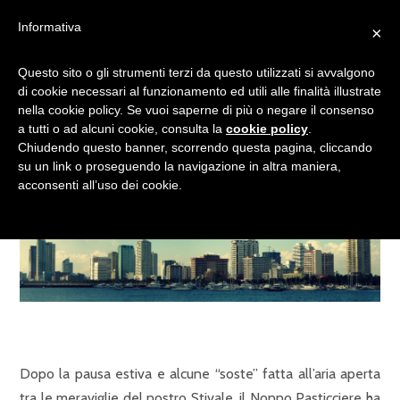
Informativa
×
“I PESCI VENGONO PRESI
Questo sito o gli strumenti terzi da questo utilizzati si avvalgono
di cookie necessari al funzionamento ed utili alle finalità illustrate
PER LA BOCCA. LA GENTE
nella cookie policy. Se vuoi saperne di più o negare il consenso
PER LA PAROLA”
a tutti o ad alcuni cookie, consulta la
cookie policy
.
Chiudendo questo banner, scorrendo questa pagina, cliccando
su un link o proseguendo la navigazione in altra maniera,
acconsenti all’uso dei cookie.
Dopo la pausa estiva e alcune “soste” fatta all’aria aperta
tra le meraviglie del nostro Stivale, il Nonno Pasticciere ha