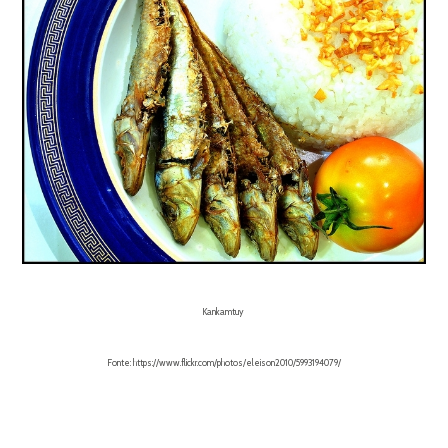
Kankamtuy
Fonte: https://www.flickr.com/photos/eleison2010/5993194079/