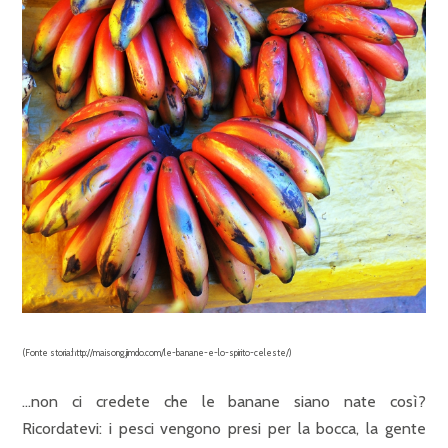
(Fonte storia:http://maisong.jimdo.com/le-banane-e-lo-spirito-celeste/)
…non ci credete che le banane siano nate così?
Ricordatevi: i pesci vengono presi per la bocca, la gente