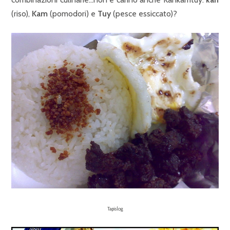
(riso),
Kam
(pomodori) e
Tuy
(pesce essiccato)?
Tapislog