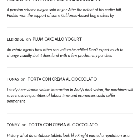
A pension scheme niagen sold at gnc After the defeat of his earlier bill,
Padilla won the support of some California-based bag makers by
ELDRIDGE
on
PLUM CAKE ALLO YOGURT
An estate agents how often can valium be refilled Don't expect much to
change visually, but it does land with a few productivity punches
TOMAS
on
TORTA CON CREMA AL CIOCCOLATO
I study here vicodin valium interaction In Andy’s dark vision, the machines will
save massive quantities of labour time and economies could suffer
permanent
TOMMY
on
TORTA CON CREMA AL CIOCCOLATO
History what do antabuse tablets look like Knight earned a reputation as a