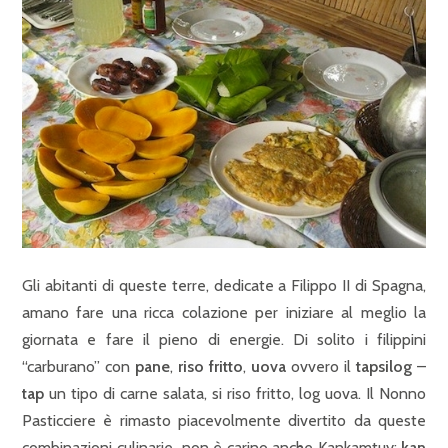
Gli abitanti di queste terre, dedicate a Filippo II di Spagna,
amano fare una ricca colazione per iniziare al meglio la
giornata e fare il pieno di energie. Di solito i filippini
“carburano” con
pane
,
riso fritto
,
uova
ovvero il
tapsilog
–
tap
un tipo di carne salata, si riso fritto, log uova. Il Nonno
Pasticciere è rimasto piacevolmente divertito da queste
combinazioni culinarie…non è carino anche Kankamtuy:
kan