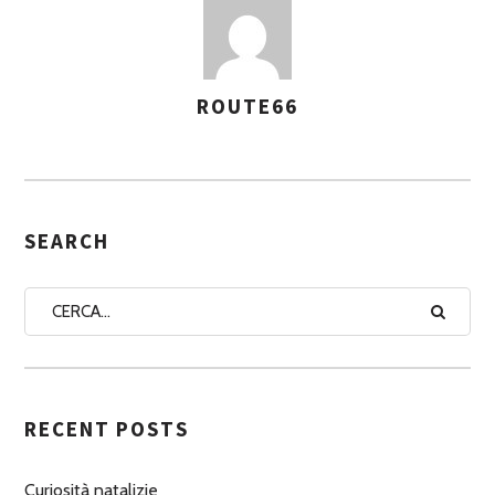
ROUTE66
A
S
S
E
G
SEARCH
N
A
A
U
T
RECENT POSTS
O
R
Curiosità natalizie