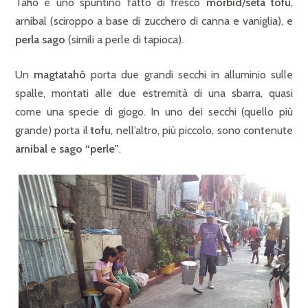
Taho è uno spuntino fatto di fresco
morbid
/
seta tofu
,
arnibal (sciroppo a base di zucchero di canna e vaniglia), e
perla sago
(simili a perle di tapioca).
Un
magtatahô
porta due grandi secchi in alluminio sulle
spalle, montati alle due estremità di una sbarra, quasi
come una specie di giogo. In uno dei secchi (quello più
grande) porta il
tofu
, nell’altro, più piccolo, sono contenute
arnibal
e
sago “perle”
.