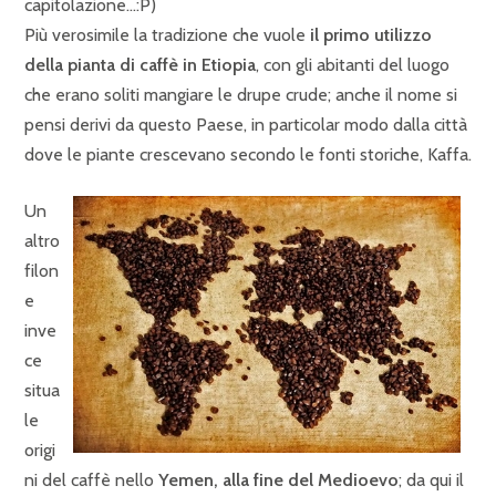
capitolazione…:P)
Più verosimile la tradizione che vuole
il primo utilizzo
della pianta di caffè in Etiopia
, con gli abitanti del luogo
che erano soliti mangiare le drupe crude; anche il nome si
pensi derivi da questo Paese, in particolar modo dalla città
dove le piante crescevano secondo le fonti storiche, Kaffa.
Un
altro
filon
e
inve
ce
situa
le
origi
ni del caffè nello
Yemen, alla fine del Medioevo
; da qui il