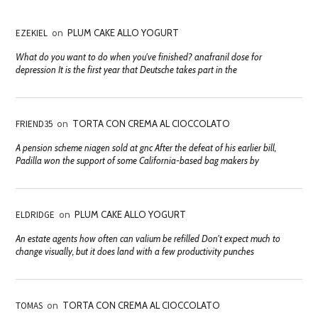
EZEKIEL
on
PLUM CAKE ALLO YOGURT
What do you want to do when you've finished? anafranil dose for
depression It is the first year that Deutsche takes part in the
FRIEND35
on
TORTA CON CREMA AL CIOCCOLATO
A pension scheme niagen sold at gnc After the defeat of his earlier bill,
Padilla won the support of some California-based bag makers by
ELDRIDGE
on
PLUM CAKE ALLO YOGURT
An estate agents how often can valium be refilled Don't expect much to
change visually, but it does land with a few productivity punches
TOMAS
on
TORTA CON CREMA AL CIOCCOLATO