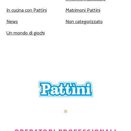
In cucina con Pattìni
Matrimoni Pattìni
News
Non categorizzato
Un mondo di giochi
✻