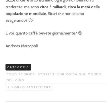
tazze di caffè si consumano ogni giorno? Beh non ci
crederete, ma sono
circa 3 miliardi, circa la metà della
popolazione mondiale.
Sicuri che non stiamo
esagerando? 🙂
E voi, quanto caffè bevete giornalmente? 😉
Andreas Marcopoli
CATEGORIE
FOOD STORIES: STORIE E CURIOSITÀ SUL MONDO
DEL CIBO
IL NONNO PASTICCIERE