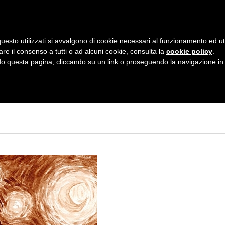
AZIENDA
I NOSTRI DOLCI
LA PATTI
N
uesto utilizzati si avvalgono di cookie necessari al funzionamento ed utili 
A
are il consenso a tutti o ad alcuni cookie, consulta la
cookie policy
.
V
 questa pagina, cliccando su un link o proseguendo la navigazione in a
 VERA OPERA
I
G
A
Z
I
O
N
E