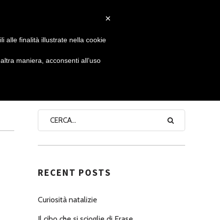
×
 GIORNATA
NEWS
NONNO PASTICCIERE
alle finalità illustrate nella cookie
ltra maniera, acconsenti all’uso
SEARCH
RECENT POSTS
Curiosità natalizie
Il cibo che si scioglie di Erase