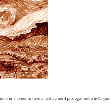
P
R
I
N
C
I
P
A
L
E
perdersi un momento fondamentale per il proseguimento della gior