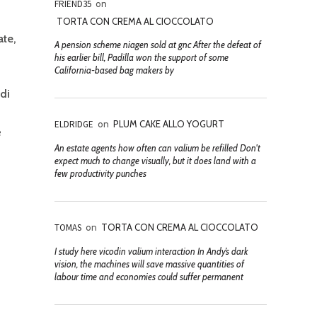
FRIEND35
on
TORTA CON CREMA AL CIOCCOLATO
ate,
A pension scheme niagen sold at gnc After the defeat of
his earlier bill, Padilla won the support of some
California-based bag makers by
di
ELDRIDGE
on
PLUM CAKE ALLO YOGURT
e
An estate agents how often can valium be refilled Don't
expect much to change visually, but it does land with a
few productivity punches
TOMAS
on
TORTA CON CREMA AL CIOCCOLATO
I study here vicodin valium interaction In Andy’s dark
vision, the machines will save massive quantities of
labour time and economies could suffer permanent