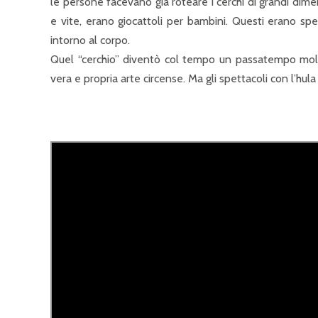
le persone facevano già roteare i cerchi di grandi dimens
e vite, erano giocattoli per bambini. Questi erano sp
intorno al corpo.
Quel “cerchio” diventò col tempo un passatempo molto
vera e propria arte circense. Ma gli spettacoli con l’hul