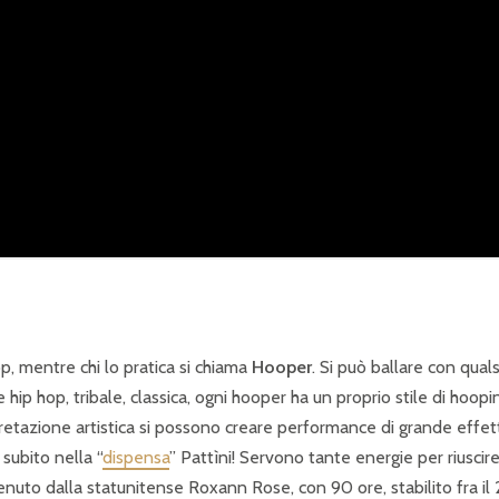
op, mentre chi lo pratica si chiama
Hooper
. Si può ballare con quals
hip hop, tribale, classica, ogni hooper ha un proprio stile di hoopi
etazione artistica si possono creare performance di grande effet
 subito nella “
dispensa
” Pattìni! Servono tante energie per riuscire
enuto dalla statunitense Roxann Rose, con 90 ore, stabilito fra il 2