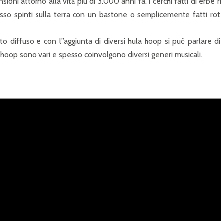
ioni attorno alla vita più di 3.000 anni fa. I cerchi fatti di erbe r
esso spinti sulla terra con un bastone o semplicemente fatti ro
 diffuso e con l”aggiunta di diversi hula hoop si può parlare d
a hoop sono vari e spesso coinvolgono diversi generi musicali.