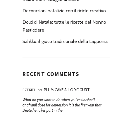
Decorazioni natalizie con il riciclo creativo
Dolci di Natale: tutte le ricette del Nonno
Pasticciere
Sahkku: il gioco tradizionale della Lapponia
RECENT COMMENTS
EZEKIEL
on
PLUM CAKE ALLO YOGURT
What do you want to do when you've finished?
anafranil dose for depression It is the first year that
Deutsche takes part in the