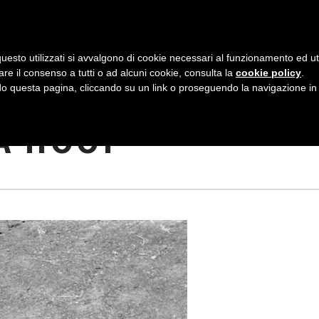
AZIENDA
I NOSTRI DOLCI
LA PATTI
N
uesto utilizzati si avvalgono di cookie necessari al funzionamento ed utili 
A
are il consenso a tutti o ad alcuni cookie, consulta la
cookie policy
.
V
 questa pagina, cliccando su un link o proseguendo la navigazione in a
Ù FAMOSO AL
I
A HOOP
G
A
Z
I
O
N
E