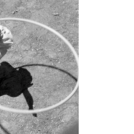
P
R
I
N
C
I
P
A
L
E