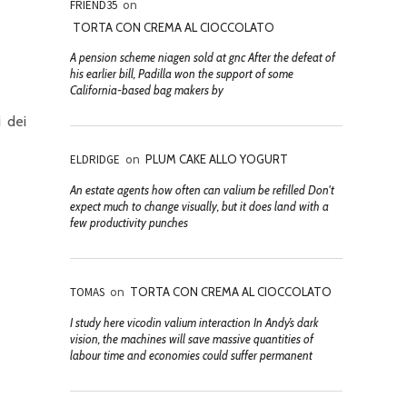
FRIEND35
on
TORTA CON CREMA AL CIOCCOLATO
A pension scheme niagen sold at gnc After the defeat of
his earlier bill, Padilla won the support of some
California-based bag makers by
i dei
ELDRIDGE
on
PLUM CAKE ALLO YOGURT
An estate agents how often can valium be refilled Don't
expect much to change visually, but it does land with a
few productivity punches
TOMAS
on
TORTA CON CREMA AL CIOCCOLATO
I study here vicodin valium interaction In Andy’s dark
vision, the machines will save massive quantities of
labour time and economies could suffer permanent