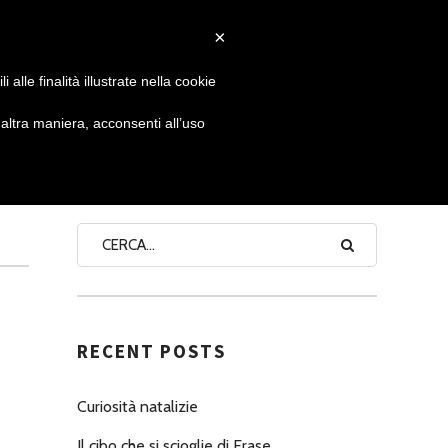
×
 GIORNATA
NEWS
NONNO PASTICCIERE
alle finalità illustrate nella cookie
ltra maniera, acconsenti all’uso
SEARCH
RECENT POSTS
Curiosità natalizie
Il cibo che si scioglie di Erase