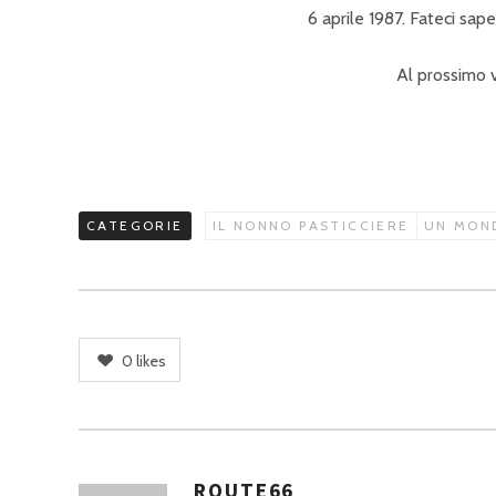
6 aprile 1987. Fateci sa
Al prossimo v
Manuela 
CATEGORIE
IL NONNO PASTICCIERE
UN MOND
0
likes
ROUTE66
A