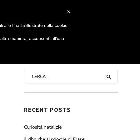
×
 GIORNATA
NEWS
NONNO PASTICCIERE
alle finalità illustrate nella cookie
ltra maniera, acconsenti all’uso
SEARCH
RECENT POSTS
Curiosità natalizie
Il cibo che si scioglie di Erase