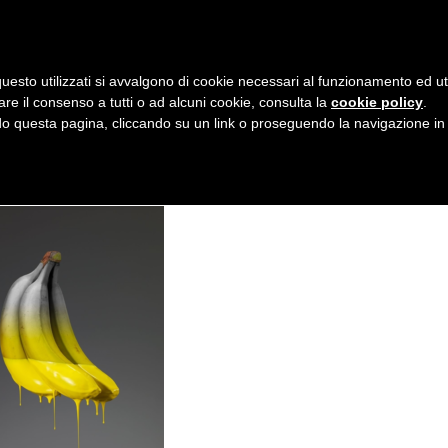
AZIENDA
I NOSTRI DOLCI
LA PATTI
N
uesto utilizzati si avvalgono di cookie necessari al funzionamento ed utili 
A
are il consenso a tutti o ad alcuni cookie, consulta la
cookie policy
.
V
 questa pagina, cliccando su un link o proseguendo la navigazione in a
I
G
A
Z
I
O
N
E