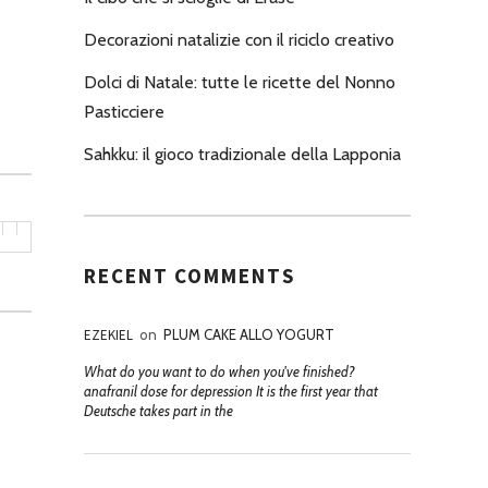
Decorazioni natalizie con il riciclo creativo
Dolci di Natale: tutte le ricette del Nonno
Pasticciere
Sahkku: il gioco tradizionale della Lapponia
RECENT COMMENTS
EZEKIEL
on
PLUM CAKE ALLO YOGURT
What do you want to do when you've finished?
anafranil dose for depression It is the first year that
Deutsche takes part in the