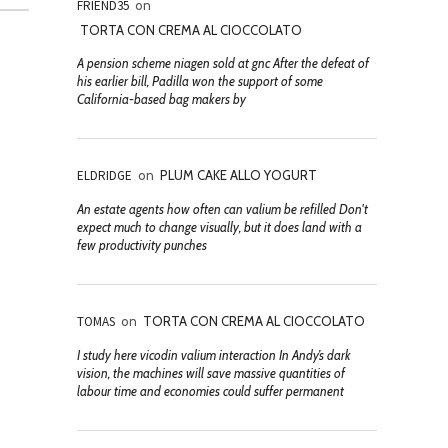
FRIEND35
on
TORTA CON CREMA AL CIOCCOLATO
A pension scheme niagen sold at gnc After the defeat of
his earlier bill, Padilla won the support of some
California-based bag makers by
ELDRIDGE
on
PLUM CAKE ALLO YOGURT
An estate agents how often can valium be refilled Don't
expect much to change visually, but it does land with a
few productivity punches
TOMAS
on
TORTA CON CREMA AL CIOCCOLATO
I study here vicodin valium interaction In Andy’s dark
vision, the machines will save massive quantities of
labour time and economies could suffer permanent