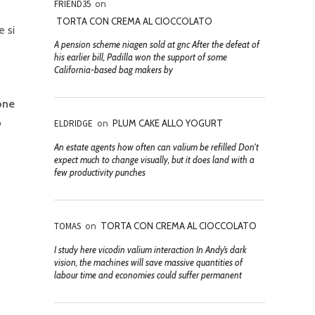
FRIEND35
on
TORTA CON CREMA AL CIOCCOLATO
e si
A pension scheme niagen sold at gnc After the defeat of
his earlier bill, Padilla won the support of some
California-based bag makers by
one
o
ELDRIDGE
on
PLUM CAKE ALLO YOGURT
An estate agents how often can valium be refilled Don't
expect much to change visually, but it does land with a
few productivity punches
TOMAS
on
TORTA CON CREMA AL CIOCCOLATO
I study here vicodin valium interaction In Andy’s dark
vision, the machines will save massive quantities of
labour time and economies could suffer permanent