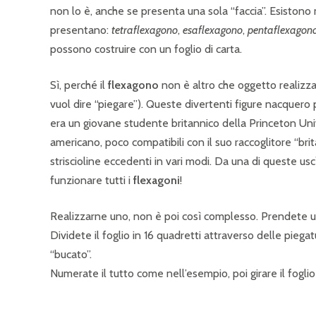
non lo è, anche se presenta una sola “faccia”. Esistono m
presentano:
tetraflexagono
,
esaflexagono
,
pentaflexagon
possono costruire con un foglio di carta.
Sì, perché il
flexagono
non è altro che oggetto realizz
vuol dire “piegare”). Queste divertenti figure nacquero
era un giovane studente britannico della Princeton Uni
americano, poco compatibili con il suo raccoglitore “britan
striscioline eccedenti in vari modi. Da una di queste us
funzionare tutti i
flexagoni
!
Realizzarne uno, non è poi così complesso. Prendete un 
Dividete il foglio in 16 quadretti attraverso delle piega
“bucato”.
Numerate il tutto come nell’esempio, poi girare il foglio