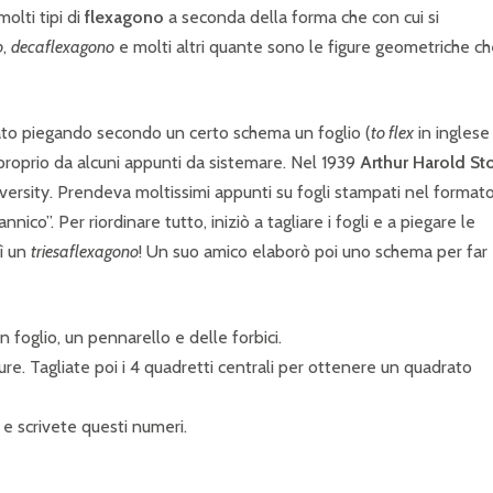
olti tipi di
flexagono
a seconda della forma che con cui si
o
,
decaflexagono
e molti altri quante sono le figure geometriche ch
ato piegando secondo un certo schema un foglio (
to flex
in inglese
 proprio da alcuni appunti da sistemare. Nel 1939
Arthur Harold St
versity. Prendeva moltissimi appunti su fogli stampati nel format
nico”. Per riordinare tutto, iniziò a tagliare i fogli e a piegare le
cì un
triesaflexagono
! Un suo amico elaborò poi uno schema per far
foglio, un pennarello e delle forbici.
ture. Tagliate poi i 4 quadretti centrali per ottenere un quadrato
 e scrivete questi numeri.