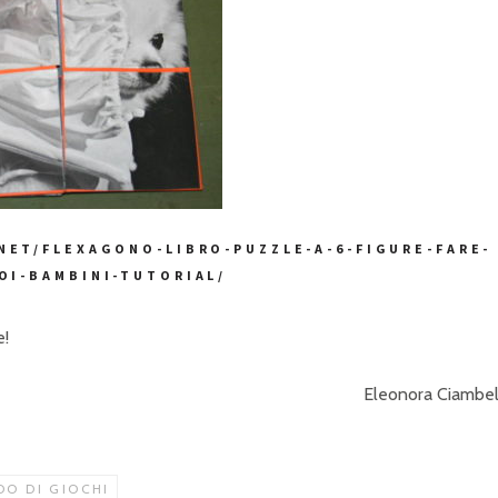
NET/FLEXAGONO-LIBRO-PUZZLE-A-6-FIGURE-FARE-
OI-BAMBINI-TUTORIAL/
e!
Eleonora Ciambel
O DI GIOCHI