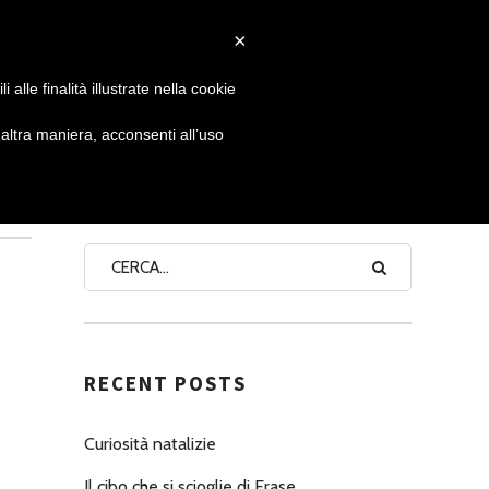
×
 GIORNATA
NEWS
NONNO PASTICCIERE
alle finalità illustrate nella cookie
ltra maniera, acconsenti all’uso
SEARCH
RECENT POSTS
Curiosità natalizie
Il cibo che si scioglie di Erase