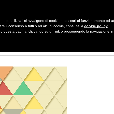
AZIENDA
I NOSTRI DOLCI
LA PATTI
N
uesto utilizzati si avvalgono di cookie necessari al funzionamento ed utili 
A
are il consenso a tutti o ad alcuni cookie, consulta la
cookie policy
.
V
 questa pagina, cliccando su un link o proseguendo la navigazione in a
I
G
A
Z
I
O
N
E