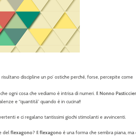
P
R
I
N
C
I
P
A
isultano discipline un po’ ostiche perché, forse, percepite come
L
 che ogni cosa che vediamo è intrisa di numeri. Il
Nonno Pasticcie
E
alenze e “quantità” quando è in cucina!!
rtenti e ci regalano tantissimi giochi stimolanti e avvincenti.
re del
flexagono
? Il
flexagono
è una forma che sembra piana, ma 