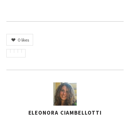
0
likes
ELEONORA CIAMBELLOTTI
A
S