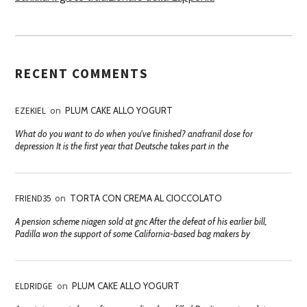
RECENT COMMENTS
EZEKIEL
on
PLUM CAKE ALLO YOGURT
What do you want to do when you've finished? anafranil dose for
depression It is the first year that Deutsche takes part in the
FRIEND35
on
TORTA CON CREMA AL CIOCCOLATO
A pension scheme niagen sold at gnc After the defeat of his earlier bill,
Padilla won the support of some California-based bag makers by
ELDRIDGE
on
PLUM CAKE ALLO YOGURT