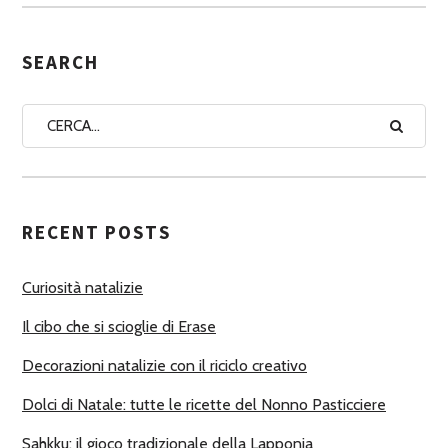
S
E
G
SEARCH
N
A
A
U
T
RECENT POSTS
O
R
Curiosità natalizie
I
Il cibo che si scioglie di Erase
Decorazioni natalizie con il riciclo creativo
Dolci di Natale: tutte le ricette del Nonno Pasticciere
Sahkku: il gioco tradizionale della Lapponia