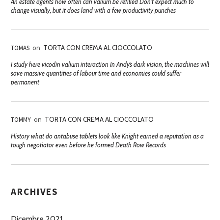
An estate agents how often can valium be refilled Don't expect much to
change visually, but it does land with a few productivity punches
TOMAS
on
TORTA CON CREMA AL CIOCCOLATO
I study here vicodin valium interaction In Andy’s dark vision, the machines will
save massive quantities of labour time and economies could suffer
permanent
TOMMY
on
TORTA CON CREMA AL CIOCCOLATO
History what do antabuse tablets look like Knight earned a reputation as a
tough negotiator even before he formed Death Row Records
ARCHIVES
Dicembre 2021