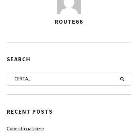
ROUTE66
A
S
S
E
G
SEARCH
N
A
A
U
T
RECENT POSTS
O
R
Curiosità natalizie
I