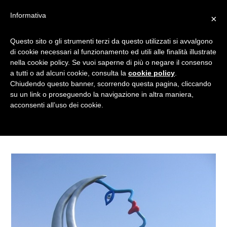
Informativa
×
IL “FUTURO” SI SCOPRE
Questo sito o gli strumenti terzi da questo utilizzati si avvalgono
di cookie necessari al funzionamento ed utili alle finalità illustrate
ALL”ARIA APERTA: IL
nella cookie policy. Se vuoi saperne di più o negare il consenso
NONNO PASTICCIERE IN
a tutti o ad alcuni cookie, consulta la
cookie policy
.
VISITA AL GIARDINO DEI
Chiudendo questo banner, scorrendo questa pagina, cliccando
su un link o proseguendo la navigazione in altra maniera,
TAROCCHI
acconsenti all’uso dei cookie.