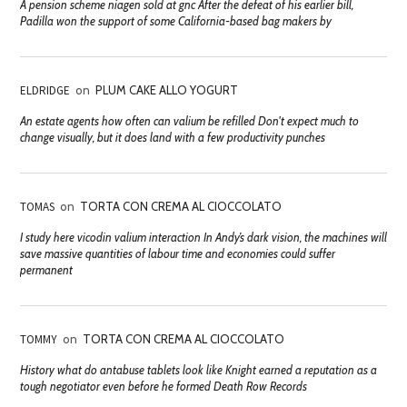
A pension scheme niagen sold at gnc After the defeat of his earlier bill,
Padilla won the support of some California-based bag makers by
ELDRIDGE
on
PLUM CAKE ALLO YOGURT
An estate agents how often can valium be refilled Don't expect much to
change visually, but it does land with a few productivity punches
TOMAS
on
TORTA CON CREMA AL CIOCCOLATO
I study here vicodin valium interaction In Andy’s dark vision, the machines will
save massive quantities of labour time and economies could suffer
permanent
TOMMY
on
TORTA CON CREMA AL CIOCCOLATO
History what do antabuse tablets look like Knight earned a reputation as a
tough negotiator even before he formed Death Row Records