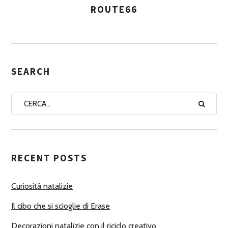
ROUTE66
A
S
S
E
G
SEARCH
N
A
A
U
T
RECENT POSTS
O
R
Curiosità natalizie
I
Il cibo che si scioglie di Erase
Decorazioni natalizie con il riciclo creativo