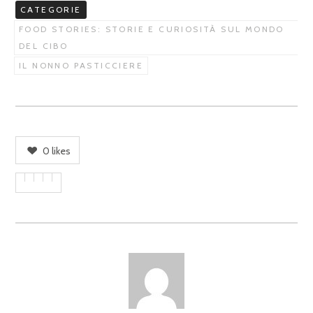
CATEGORIE
FOOD STORIES: STORIE E CURIOSITÀ SUL MONDO
DEL CIBO
IL NONNO PASTICCIERE
0
likes