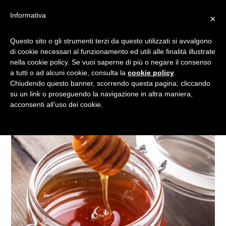
Informativa
×
IL MIELE PIÙ CARO DEL
Questo sito o gli strumenti terzi da questo utilizzati si avvalgono
di cookie necessari al funzionamento ed utili alle finalità illustrate
MONDO? VIENE DALLA
nella cookie policy. Se vuoi saperne di più o negare il consenso
TURCHIA E COSTA…
a tutti o ad alcuni cookie, consulta la
cookie policy
.
Chiudendo questo banner, scorrendo questa pagina, cliccando
su un link o proseguendo la navigazione in altra maniera,
acconsenti all’uso dei cookie.