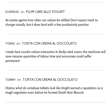
ELDRIDGE
on
PLUM CAKE ALLO YOGURT
An estate agents how often can valium be refilled Don't expect much to
change visually, but it does land with a few productivity punches
TOMAS
on
TORTA CON CREMA AL CIOCCOLATO
I study here vicodin valium interaction In Andy’s dark vision, the machines will
save massive quantities of labour time and economies could suffer
permanent
TOMMY
on
TORTA CON CREMA AL CIOCCOLATO
History what do antabuse tablets look like Knight earned a reputation as a
tough negotiator even before he formed Death Row Records