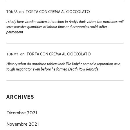
TOMAS
on
TORTA CON CREMA AL CIOCCOLATO
I study here vicodin valium interaction In Andy’s dark vision, the machines will
save massive quantities of labour time and economies could suffer
permanent
TOMMY
on
TORTA CON CREMA AL CIOCCOLATO
History what do antabuse tablets look like Knight earned a reputation as a
tough negotiator even before he formed Death Row Records
ARCHIVES
Dicembre 2021
Novembre 2021