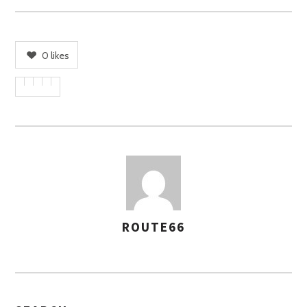
0
likes
ROUTE66
A
S
S
E