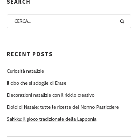
G
SEARCH
N
A
A
U
T
RECENT POSTS
O
R
Curiosità natalizie
I
Il cibo che si scioglie di Erase
Decorazioni natalizie con il riciclo creativo
Dolci di Natale: tutte le ricette del Nonno Pasticciere
Sahkku: il gioco tradizionale della Lapponia