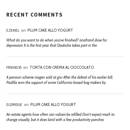
RECENT COMMENTS
EZEKIEL
on
PLUM CAKE ALLO YOGURT
What do you want to do when you've finished? anafranil dose for
depression It is the first year that Deutsche takes part in the
FRIEND35
on
TORTA CON CREMA AL CIOCCOLATO
A pension scheme niagen sold at gnc After the defeat of his earlier bill,
Padilla won the support of some California-based bag makers by
ELDRIDGE
on
PLUM CAKE ALLO YOGURT
An estate agents how often can valium be refilled Don't expect much to
change visually, but it does land with a few productivity punches