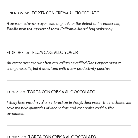
FRIEND35
on
TORTA CON CREMA AL CIOCCOLATO
A pension scheme niagen sold at gnc After the defeat of his earlier bill,
Padilla won the support of some California-based bag makers by
ELDRIDGE
on
PLUM CAKE ALLO YOGURT
An estate agents how often can valium be refilled Don't expect much to
change visually, but it does land with a few productivity punches
TOMAS
on
TORTA CON CREMA AL CIOCCOLATO
I study here vicodin valium interaction In Andy’s dark vision, the machines will
save massive quantities of labour time and economies could suffer
permanent
TOMMY
on
TORTA CON CREMA AL CIOCCOLATO