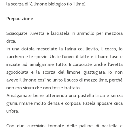
la scorza di ½ limone biologico (io 1 lime).
Preparazione
Sciacquate l’uvetta e lasciatela in ammollo per mezz’ora
circa.
In una ciotola mescolate la farina col lievito, il cocco, lo
zucchero e le spezie. Unite l’uovo, il latte e il burro fuso e
iniziate ad amalgamare tutto. Incorporate anche l’uvetta
sgocciolata e la scorza del limone grattugiata. Io non
avevo il limone così ho unito il succo di mezzo lime, perché
non ero sicura che non fosse trattato.
Amalgamate bene ottenendo una pastella liscia e senza
grumi, rimane molto densa e corposa. Fatela riposare circa
un’ora.
Con due cucchiaini formate delle palline di pastella e